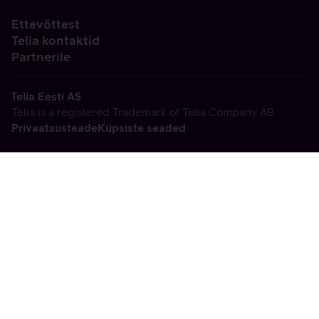
Ettevõttest
Telia kontaktid
Partnerile
Telia Eesti AS
Telia is a registered Trademark of Telia Company AB
Privaatsusteade
Küpsiste seaded