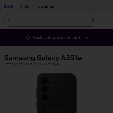
Liigu edasi põhisisu juurde
Ligipääsetavus
Eraklient
Äriklient
Iseteenindus
Otsi
Otsin
Uuskasutatud seadmed
Telias
Samsung Galaxy A35'le
Ümbris
Tootekood: ef-oa356tbegww