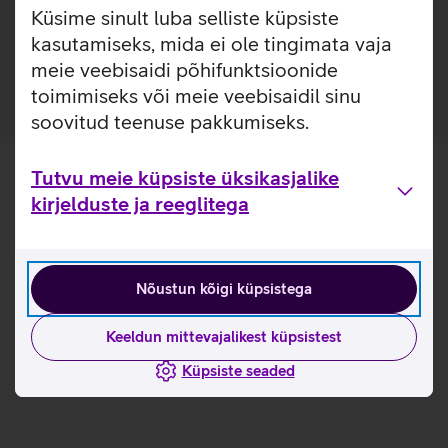
TPU materjalist, et kaitsta sinu telefoni igapäevaste
Küsime sinult luba selliste küpsiste
kriimustuste ja kukkumiste eest. Kaitseümbrise materjal
kasutamiseks, mida ei ole tingimata vaja
annab paindlikkuse selle hõlpsaks eemaldamiseks.
meie veebisaidi põhifunktsioonide
toimimiseks või meie veebisaidil sinu
soovitud teenuse pakkumiseks.
Tutvu meie küpsiste üksikasjalike
kirjelduste ja reeglitega
Nõustun kõigi küpsistega
Keeldun mittevajalikest küpsistest
Küpsiste seaded