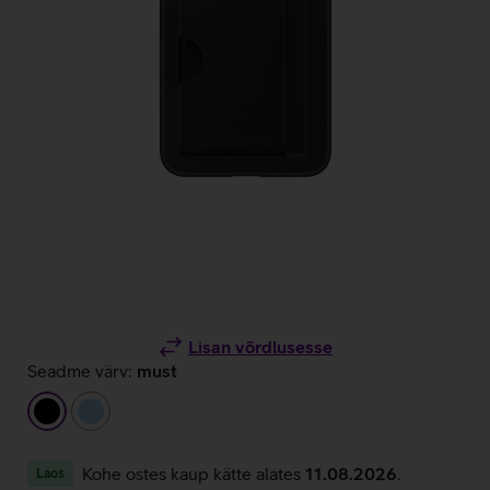
Lisan võrdlusesse
Seadme värv:
must
must
helesinine
Kohe ostes kaup kätte alates
11.08.2026
.
Laos