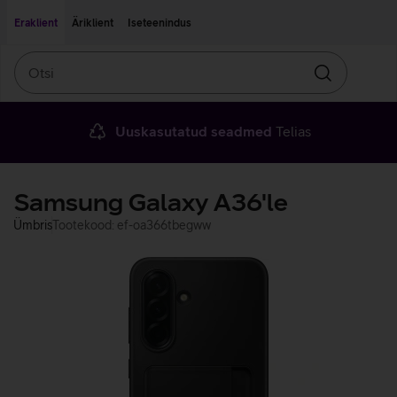
Liigu edasi põhisisu juurde
Ligipääsetavus
Eraklient
Äriklient
Iseteenindus
Otsi
Otsin
Uuskasutatud seadmed
Telias
Samsung Galaxy A36'le
Ümbris
Tootekood: ef-oa366tbegww