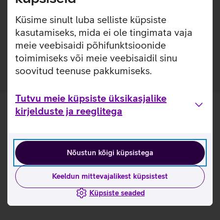
pehmest TPU materjalist, et kaitsta sinu telefoni
igapäevaste kriimustuste ja kukkumiste eest.
Küsime sinult luba selliste küpsiste
Kaitseümbrise materjal annab paindlikkuse selle hõlpsaks
kasutamiseks, mida ei ole tingimata vaja
eemaldamiseks. Kaarditasku on mõeldud ühe kaardi
meie veebisaidi põhifunktsioonide
hoiustamiseks.
toimimiseks või meie veebisaidil sinu
soovitud teenuse pakkumiseks.
Tutvu meie küpsiste üksikasjalike
kirjelduste ja reeglitega
Nõustun kõigi küpsistega
Keeldun mittevajalikest küpsistest
Küpsiste seaded