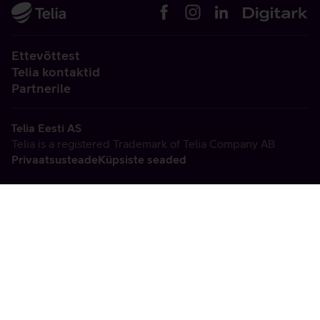
Ettevõttest
Telia kontaktid
Partnerile
Telia Eesti AS
Telia is a registered Trademark of Telia Company AB
Privaatsusteade
Küpsiste seaded