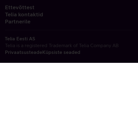
Ettevõttest
Telia kontaktid
Partnerile
Telia Eesti AS
Telia is a registered Trademark of Telia Company AB
Privaatsusteade
Küpsiste seaded