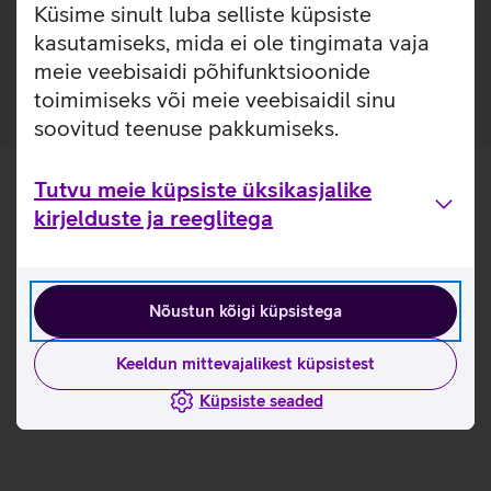
Küsime sinult luba selliste küpsiste
17% õhem eelmise aasta A-seeria termoplastikust
kasutamiseks, mida ei ole tingimata vaja
ümbristest.
meie veebisaidi põhifunktsioonide
toimimiseks või meie veebisaidil sinu
soovitud teenuse pakkumiseks.
Tutvu meie küpsiste üksikasjalike
kirjelduste ja reeglitega
Nõustun kõigi küpsistega
Keeldun mittevajalikest küpsistest
Küpsiste seaded