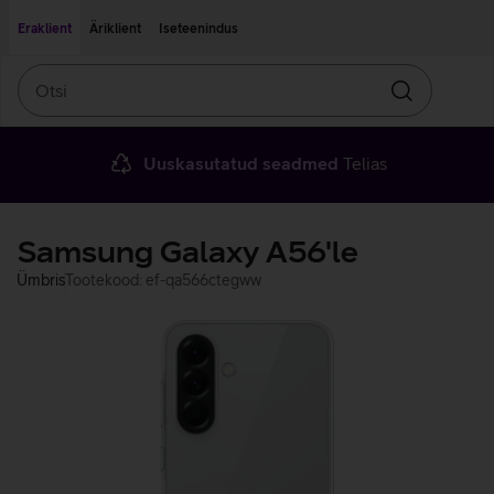
Liigu edasi põhisisu juurde
Ligipääsetavus
Eraklient
Äriklient
Iseteenindus
Otsi
Otsin
Uuskasutatud seadmed
Telias
Samsung Galaxy A56'le
Ümbris
Tootekood: ef-qa566ctegww