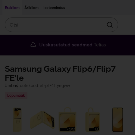
Liigu edasi põhisisu juurde
Ligipääsetavus
Eraklient
Äriklient
Iseteenindus
Otsi
Otsin
Uuskasutatud seadmed
Telias
Samsung Galaxy Flip6/Flip7
FE'le
Ümbris
Tootekood: ef-pf741tyegww
Lõpumüük