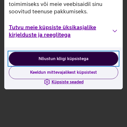
toimimiseks või meie veebisaidil sinu
soovitud teenuse pakkumiseks.
Tutvu meie küpsiste üksikasjalike
kirjelduste ja reeglitega
Nõustun kõigi küpsistega
Keeldun mittevajalikest küpsistest
Küpsiste seaded