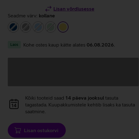
Lisan võrdlusesse
Seadme värv:
kollane
tumesinine
hall
helesinine
heleroheline
kollane
Kohe ostes kaup kätte alates
06.08.2026
.
Laos
Andmete
laadimine
Andmete
Kõiki tooteid saad
14 päeva jooksul
tasuta
laadimine
tagastada. Kuupakkumistele kehtib lisaks ka tasuta
saatmine.
Lisan ostukorvi