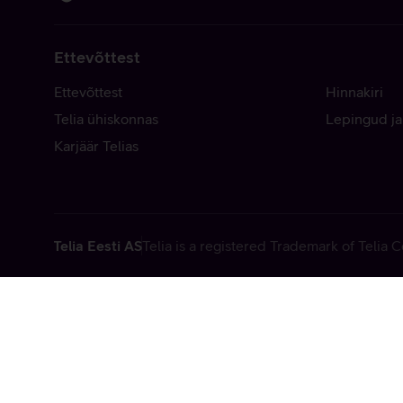
Ettevõttest
Ettevõttest
Hinnakiri
Telia ühiskonnas
Lepingud ja
Karjäär Telias
Telia Eesti AS
Telia is a registered Trademark of Telia