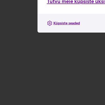
Tutvu meie küpsiste üksik
Küpsiste seaded