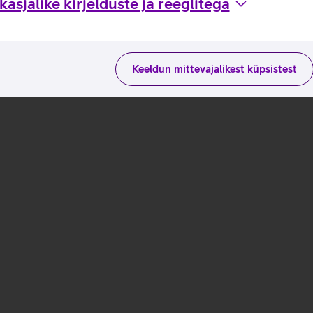
asjalike kirjelduste ja reeglitega
Keeldun mittevajalikest küpsistest