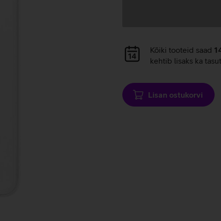
Andmete
laadimine
Andmete
Kõiki tooteid saad
1
laadimine
kehtib lisaks ka tasu
Lisan ostukorvi