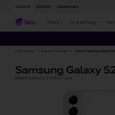
Liigu edasi põhisisu juurde
Ligipääsetavus
Eraklient
Äriklient
Iseteenindus
Mobiil
TV ja striiming
Inte
E-poe avaleht
Kaaned ja ümbrised
Ümbris Samsung Galaxy S22+
Samsung Galaxy S2
Ümbris
Tootekood: ef-qs906ctegww