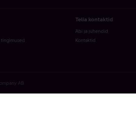
Telia kontaktid
Abi ja juhendid
 tingimused
Kontaktid
 Company AB