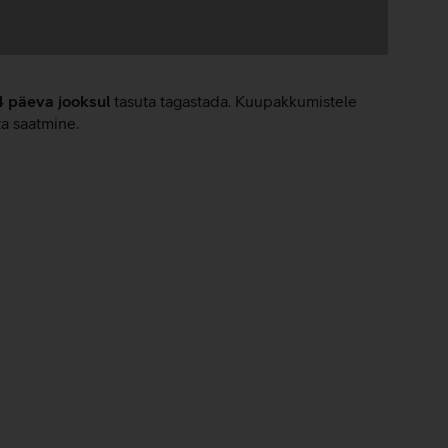
4 päeva jooksul
tasuta tagastada. Kuupakkumistele
ta saatmine.