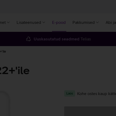
rnet
Lisateenused
E-pood
Pakkumised
Abi j
Uuskasutatud seadmed
Telias
'ile
2+'ile
Kohe ostes kaup kätt
Laos