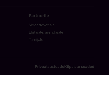
Partnerile
Sideettevõtjale
Ehitajale, arendajale
Tarnijale
Privaatsusteade
Küpsiste seaded