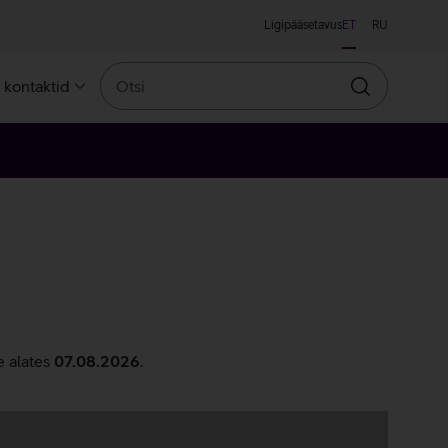
Ligipääsetavus
ET
RU
Otsi
a kontaktid
Otsin
e alates
07.08.2026
.