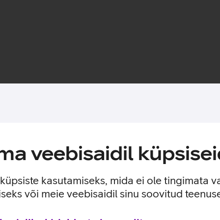
Toote saadavus
a veebisaidil küpsisei
nile lisakaitsekihi jättes nähtavale seadme disaini. Nii on tagat
e küpsiste kasutamiseks, mida ei ole tingimata v
seks või meie veebisaidil sinu soovitud teenu