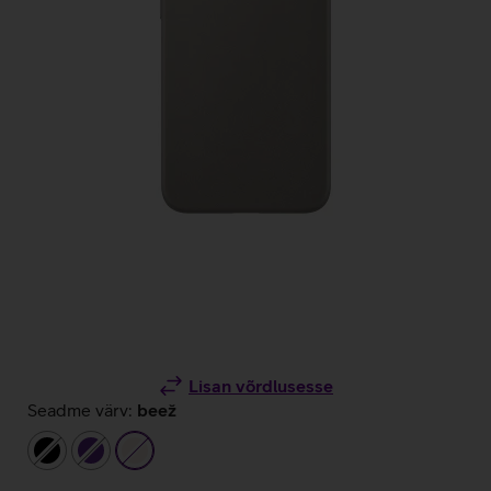
Lisan võrdlusesse
Seadme värv:
beež
must
tumelilla
beež