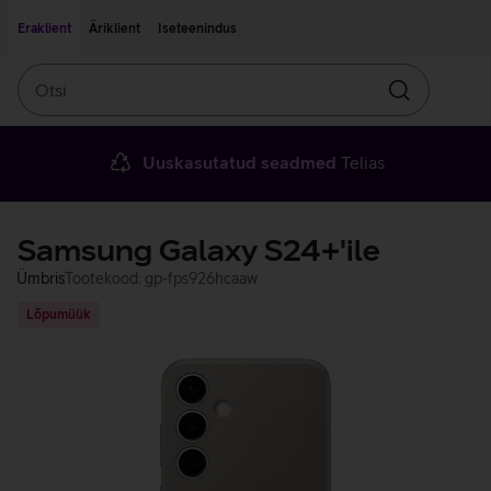
Liigu edasi põhisisu juurde
Ligipääsetavus
Eraklient
Äriklient
Iseteenindus
Otsi
Otsin
Uuskasutatud seadmed
Telias
Samsung Galaxy S24+'ile
Ümbris
Tootekood: gp-fps926hcaaw
Lõpumüük