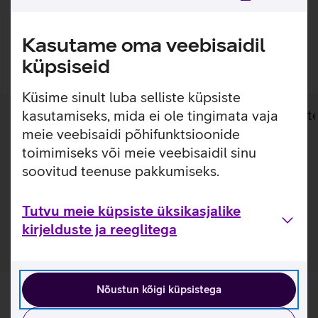
saatmine.
Kasutame oma veebisaidil
Lisan ostukorvi
küpsiseid
Küsime sinult luba selliste küpsiste
Lisainfo
Tehnilised andmed
Toot
kasutamiseks, mida ei ole tingimata vaja
meie veebisaidi põhifunktsioonide
toimimiseks või meie veebisaidil sinu
Lisainfo
soovitud teenuse pakkumiseks.
Pehme vegan nahast ümbris annab sinu uuele telefonile
lisakaitsekihi jättes nähtavale seadme disaini. Nii on
tagatud telefoni kindel haare ja kaitse kriimustuste eest.
Tutvu meie küpsiste üksikasjalike
kirjelduste ja reeglitega
Nõustun kõigi küpsistega