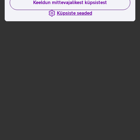
Keeldun mittevajalikest küpsistest
Küpsiste seaded