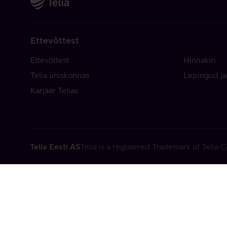
Ettevõttest
Ettevõttest
Hinnakiri
Telia ühiskonnas
Lepingud ja
Karjäär Telias
Telia Eesti AS
Telia is a registered Trademark of Telia