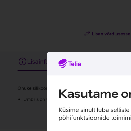
Lisan võrdlusesse
Lisainfo
Tehnilised andmed
Lisainfo
Õhuke silikoonümbris annab sinu uuele telefonile lisakai
Kasutame om
Ümbris on valmistatud 50% taaskasutatud materjalid
Küsime sinult luba sellist
põhifunktsioonide toimimi