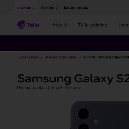
Liigu edasi põhisisu juurde
Ligipääsetavus
Eraklient
Äriklient
Iseteenindus
Mobiil
TV ja striiming
Inte
E-poe avaleht
Kaaned ja ümbrised
Ümbris Samsung Galaxy S24+'i
Samsung Galaxy S2
Ümbris
Tootekood: ef-ps926tvegww