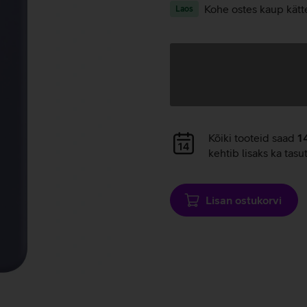
Kohe ostes kaup kätt
Laos
Andmete
laadimine
Andmete
Kõiki tooteid saad
1
laadimine
kehtib lisaks ka tasu
Lisan ostukorvi