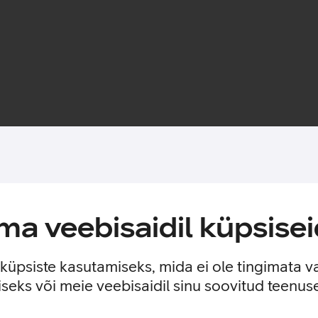
Toote saadavus
tsekihi jättes nähtavale seadme disaini. Nii on tagatud telefoni 
a veebisaidil küpsisei
est.
e küpsiste kasutamiseks, mida ei ole tingimata v
seks või meie veebisaidil sinu soovitud teenu