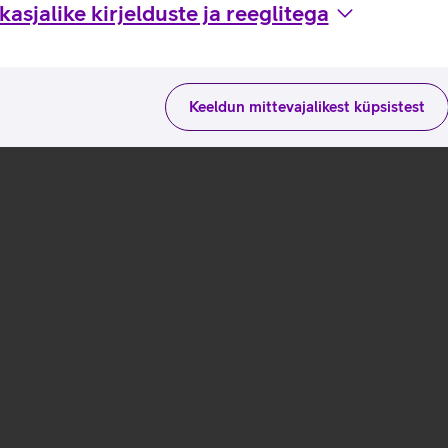
asjalike kirjelduste ja reeglitega
Keeldun mittevajalikest küpsistest