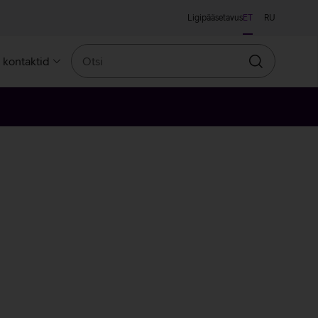
Ligipääsetavus
ET
RU
Otsi
a kontaktid
Otsin