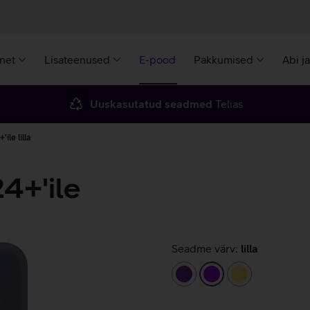
rnet
Lisateenused
E-pood
Pakkumised
Abi j
Uuskasutatud seadmed
Telias
le lilla
4+'ile
Seadme värv:
lilla
tumelilla
lilla
kollane