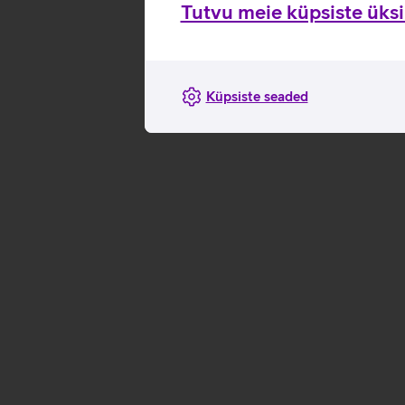
Tutvu meie küpsiste üksik
Küpsiste seaded