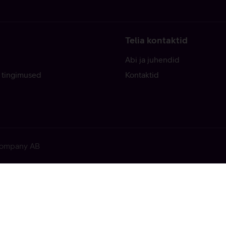
Telia kontaktid
Abi ja juhendid
 tingimused
Kontaktid
 Company AB