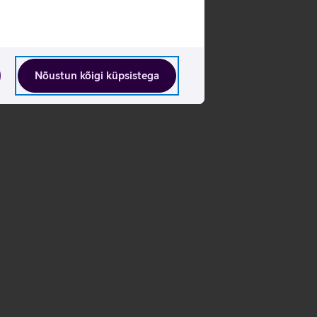
Nõustun kõigi küpsistega