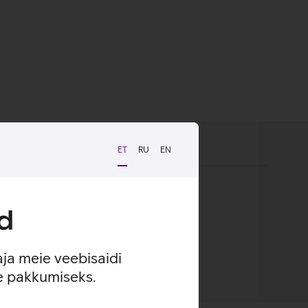
ET
RU
EN
kindel haare ja kaitse kriimustuste eest.
d
aja meie veebisaidi
se pakkumiseks.