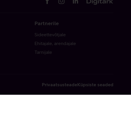
Partnerile
Sideettevõtjale
Ehitajale, arendajale
Tarnijale
Privaatsusteade
Küpsiste seaded