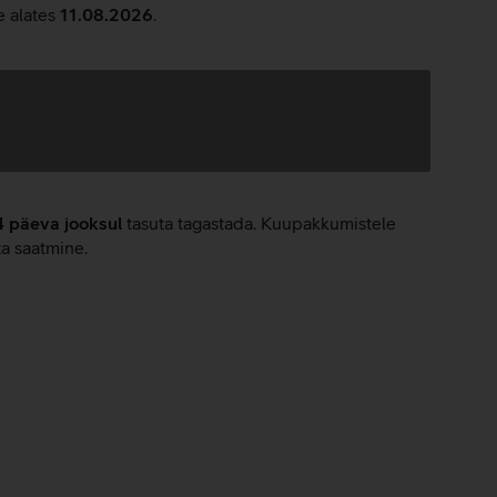
e alates
11.08.2026
.
4 päeva jooksul
tasuta tagastada. Kuupakkumistele
ta saatmine.