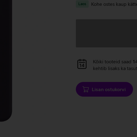
Kohe ostes kaup kätt
Laos
Andmete
laadimine
Andmete
Kõiki tooteid saad
1
laadimine
kehtib lisaks ka tasu
Lisan ostukorvi