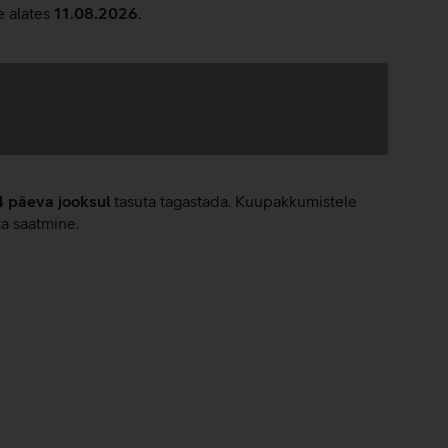
e alates
11.08.2026
.
4 päeva jooksul
tasuta tagastada. Kuupakkumistele
ta saatmine.