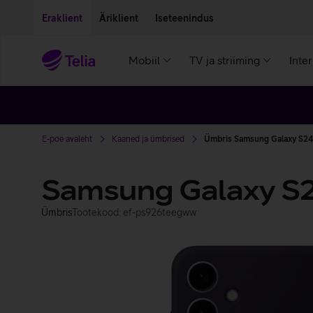
Liigu edasi põhisisu juurde
Ligipääsetavus
Eraklient
Äriklient
Iseteenindus
Mobiil
TV ja striiming
Inte
E-poe avaleht
Kaaned ja ümbrised
Ümbris Samsung Galaxy S24+'
Samsung Galaxy S2
Ümbris
Tootekood: ef-ps926teegww