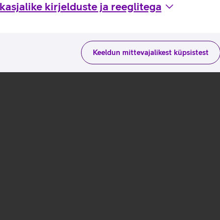
asjalike kirjelduste ja reeglitega
Keeldun mittevajalikest küpsistest