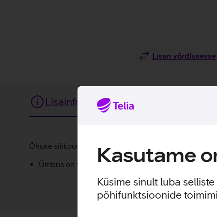
Lisan võrdlusesse
Lisainfo
Tehnilised andmed
Lisainfo
Õhuke silikoonümbris annab sinu uuele telefonile lisakai
Kasutame om
Ümbris on valmistatud 50% taaskasutatud materjalid
Küsime sinult luba sellist
põhifunktsioonide toimimi