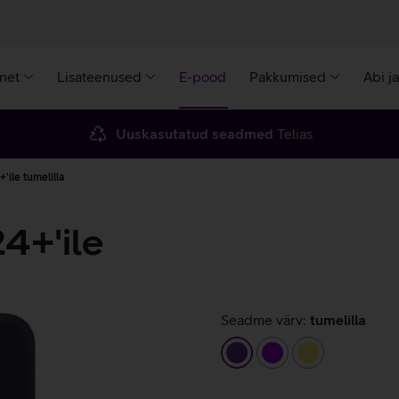
rnet
Lisateenused
E-pood
Pakkumised
Abi j
Uuskasutatud seadmed
Telias
ile tumelilla
4+'ile
Seadme värv:
tumelilla
tumelilla
lilla
kollane