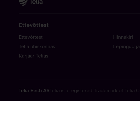
Ettevõttest
Ettevõttest
Hinnakiri
Telia ühiskonnas
Lepingud ja
Karjäär Telias
Telia Eesti AS
Telia is a registered Trademark of Telia