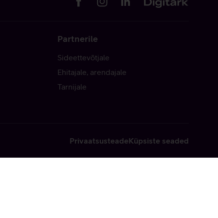
Partnerile
Sideettevõtjale
Ehitajale, arendajale
Tarnijale
Privaatsusteade
Küpsiste seaded