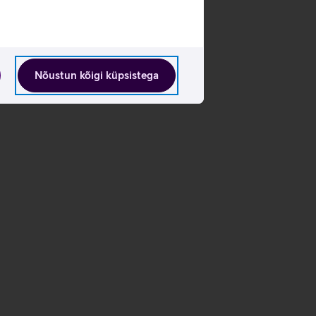
Nõustun kõigi küpsistega