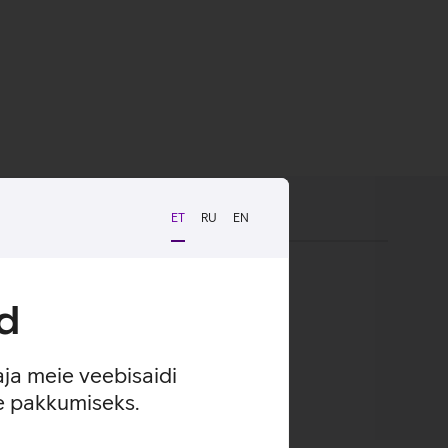
ET
RU
EN
kindel haare ja kaitse kriimustuste eest.
d
aja meie veebisaidi
se pakkumiseks.