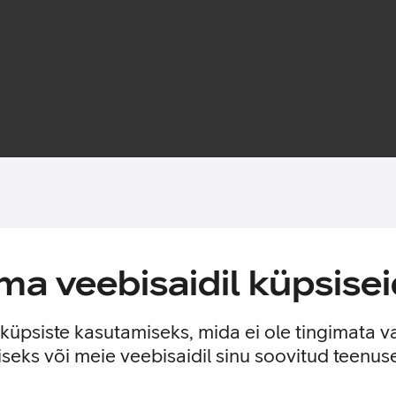
Toote saadavus
tsekihi jättes nähtavale seadme disaini. Nii on tagatud telefoni 
a veebisaidil küpsisei
est.
e küpsiste kasutamiseks, mida ei ole tingimata v
seks või meie veebisaidil sinu soovitud teenu