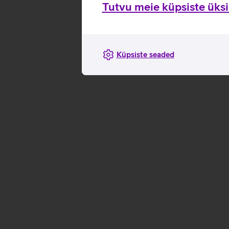
Tutvu meie küpsiste üksik
Küpsiste seaded