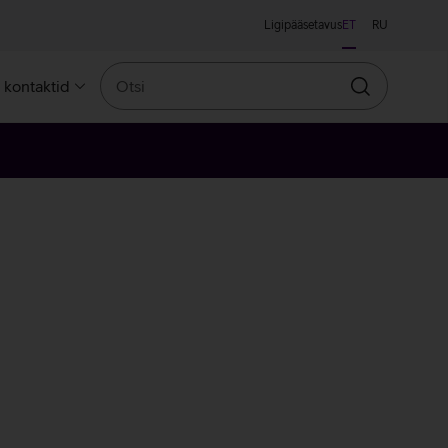
Ligipääsetavus
ET
RU
Otsi
a kontaktid
Otsin