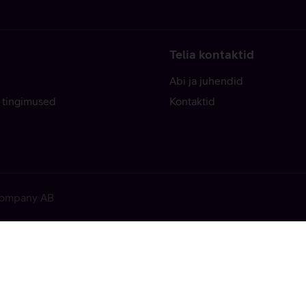
Telia kontaktid
Abi ja juhendid
 tingimused
Kontaktid
 Company AB