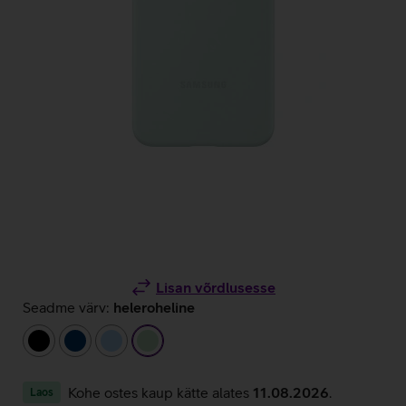
Lisan võrdlusesse
Seadme värv:
heleroheline
must
tumesinine
helesinine
heleroheline
Kohe ostes kaup kätte alates
11.08.2026
.
Laos