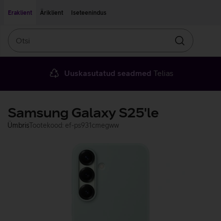
Liigu edasi põhisisu juurde
Ligipääsetavus
Eraklient
Äriklient
Iseteenindus
Otsi
Otsin
Uuskasutatud seadmed
Telias
Samsung Galaxy S25'le
Ümbris
Tootekood: ef-ps931cmegww