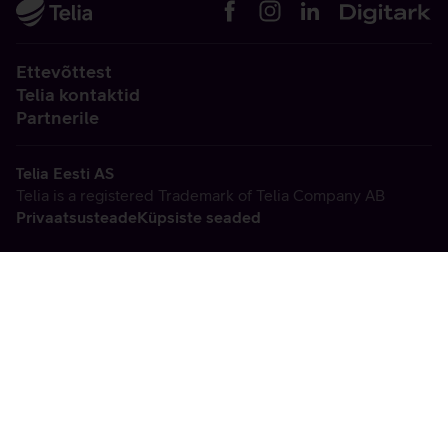
Ettevõttest
Telia kontaktid
Partnerile
Telia Eesti AS
Telia is a registered Trademark of Telia Company AB
Privaatsusteade
Küpsiste seaded