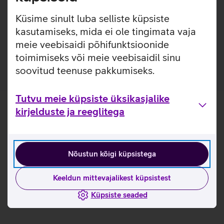
lisakaitsekihi jättes nähtavale seadme disaini. Nii on
tagatud telefoni kindel haare ja kaitse kriimustuste eest.
Küsime sinult luba selliste küpsiste
kasutamiseks, mida ei ole tingimata vaja
Ümbris on valmistatud 50% taaskasutatud
meie veebisaidi põhifunktsioonide
materjalidest.
toimimiseks või meie veebisaidil sinu
soovitud teenuse pakkumiseks.
Tutvu meie küpsiste üksikasjalike
kirjelduste ja reeglitega
Nõustun kõigi küpsistega
Keeldun mittevajalikest küpsistest
Küpsiste seaded