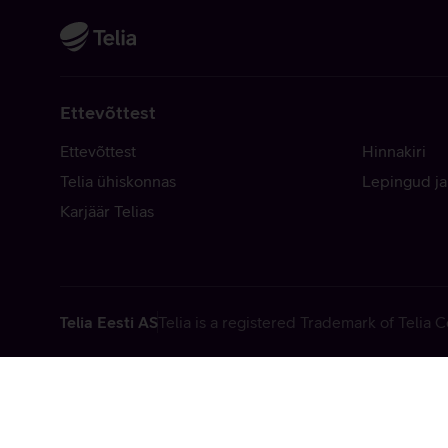
Ettevõttest
Ettevõttest
Hinnakiri
Telia ühiskonnas
Lepingud ja
Karjäär Telias
Telia Eesti AS
Telia is a registered Trademark of Telia