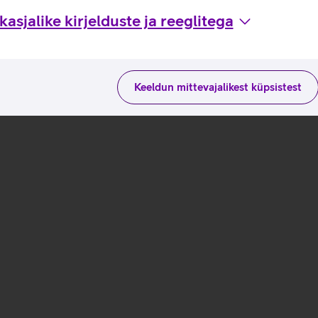
asjalike kirjelduste ja reeglitega
Keeldun mittevajalikest küpsistest