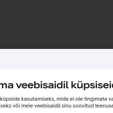
Toote saadavus
vad käsikäes.
a veebisaidil küpsisei
s, millel on sisseehitatud MagSafe magnetid, mis muudavad ümbr
nile veelgi suurema kaitse. Ümbrisega on võimalik kasutada Qi
 kinnitada ka rahatasku.
e küpsiste kasutamiseks, mida ei ole tingimata v
seks või meie veebisaidil sinu soovitud teenu