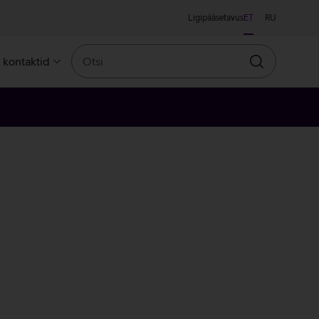
Ligipääsetavus
ET
RU
Otsi
a kontaktid
Otsin
osa