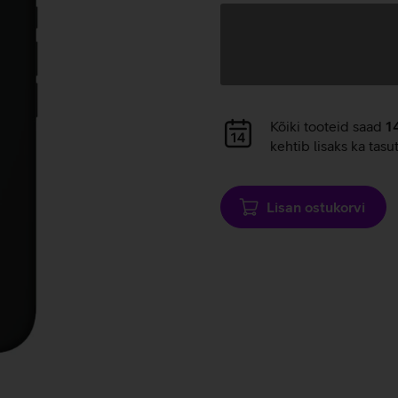
Andmete
laadimine
Andmete
Kõiki tooteid saad
1
laadimine
kehtib lisaks ka tasu
Lisan ostukorvi