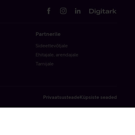
Partnerile
Sideettevõtjale
Ehitajale, arendajale
Tarnijale
Privaatsusteade
Küpsiste seaded