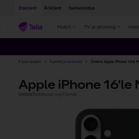
Liigu edasi põhisisu juurde
Ligipääsetavus
Eraklient
Äriklient
Iseteenindus
Mobiil
TV ja striiming
Inte
E-poe avaleht
Kaaned ja ümbrised
Ümbris Apple iPhone 16'le 
Apple iPhone 16'le
Ümbris
Tootekood: myy13zm/a