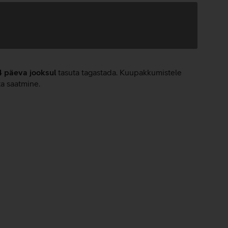
4 päeva jooksul
tasuta tagastada. Kuupakkumistele
ta saatmine.