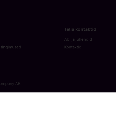
Telia kontaktid
Abi ja juhendid
 tingimused
Kontaktid
 Company AB