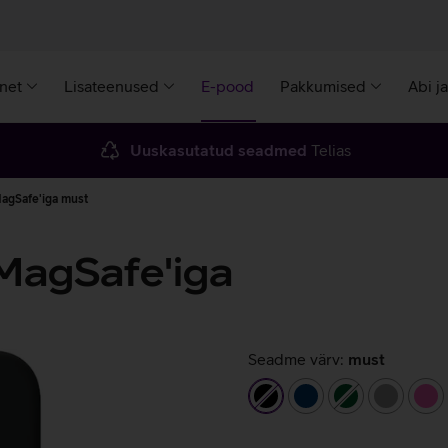
rnet
Lisateenused
E-pood
Pakkumised
Abi j
Uuskasutatud seadmed
Telias
MagSafe'iga must
 MagSafe'iga
Seadme värv:
must
must
tumesinine
tumeroheline
hall
ro