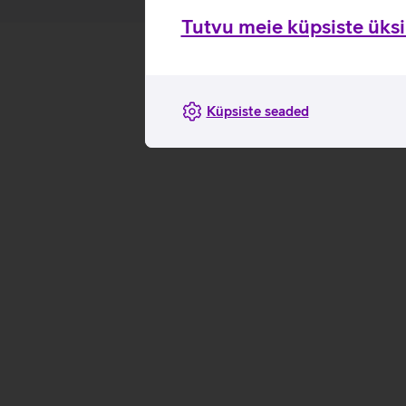
Tutvu meie küpsiste üksik
Küpsiste seaded