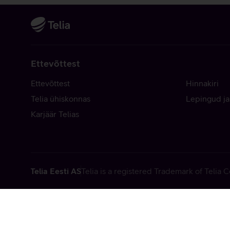
Ettevõttest
Ettevõttest
Hinnakiri
Telia ühiskonnas
Lepingud ja
Karjäär Telias
Telia Eesti AS
Telia is a registered Trademark of Telia