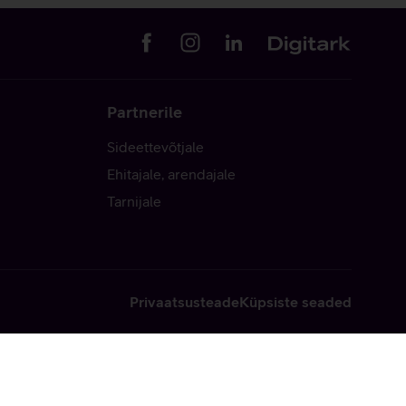
Partnerile
Sideettevõtjale
Ehitajale, arendajale
Tarnijale
Privaatsusteade
Küpsiste seaded