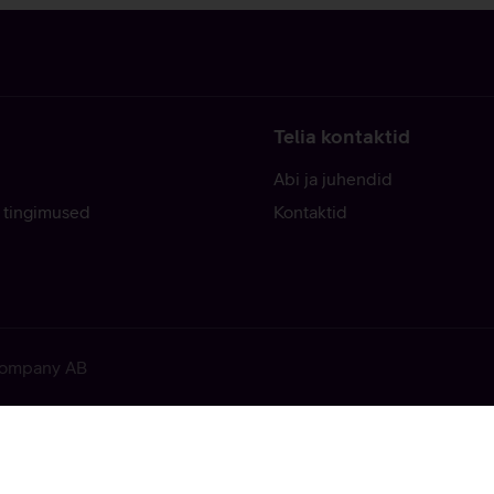
Telia kontaktid
Abi ja juhendid
 tingimused
Kontaktid
 Company AB