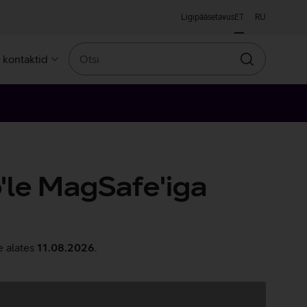
Ligipääsetavus
ET
RU
Otsi
a kontaktid
Otsin
'le MagSafe'iga
e alates
11.08.2026
.