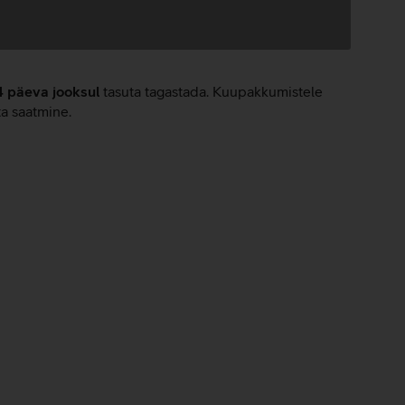
4 päeva jooksul
tasuta tagastada. Kuupakkumistele
ta saatmine.