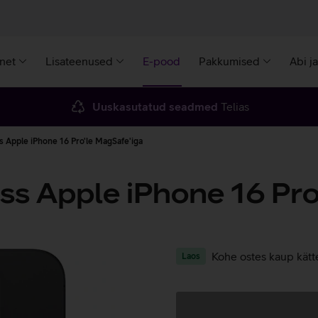
rnet
Lisateenused
E-pood
Pakkumised
Abi j
Uuskasutatud seadmed
Telias
 Apple iPhone 16 Pro'le MagSafe'iga
s Apple iPhone 16 Pro
Kohe ostes kaup kätt
Laos