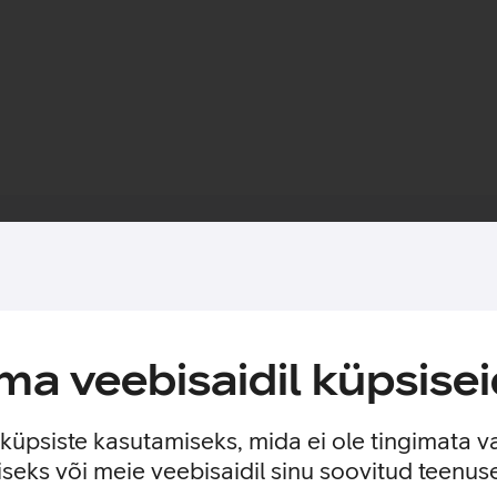
Toote saadavus
aitseb sinu telefoni jättes samal ajal nähtavale seadme disain
amise väga lihtsaks. Ümbrisega on võimalik kasutada Qi või M
a veebisaidil küpsisei
rahatasku.
stane garantii tootja poolt.
e küpsiste kasutamiseks, mida ei ole tingimata v
seks või meie veebisaidil sinu soovitud teenu