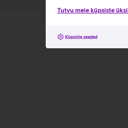
Tutvu meie küpsiste üksik
Küpsiste seaded