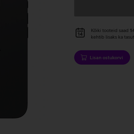
Andmete
laadimine
Andmete
Kõiki tooteid saad
1
laadimine
kehtib lisaks ka tasu
Lisan ostukorvi