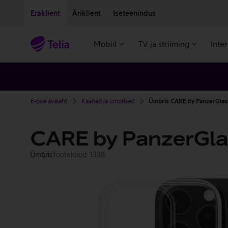
Liigu edasi põhisisu juurde
Ligipääsetavus
Eraklient
Äriklient
Iseteenindus
Mobiil
TV ja striiming
Inte
E-poe avaleht
Kaaned ja ümbrised
Ümbris CARE by PanzerGlass
CARE by PanzerGlas
Ümbris
Tootekood: 1338