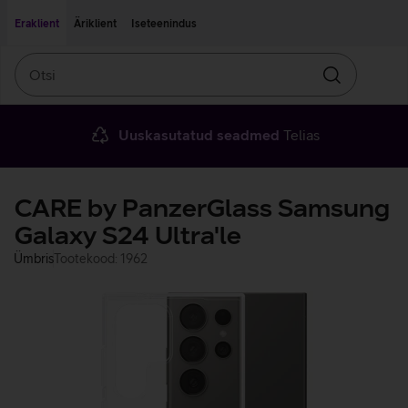
Liigu edasi põhisisu juurde
Ligipääsetavus
Eraklient
Äriklient
Iseteenindus
Otsi
Otsin
Uuskasutatud seadmed
Telias
CARE by PanzerGlass Samsung
Galaxy S24 Ultra'le
Ümbris
Tootekood: 1962