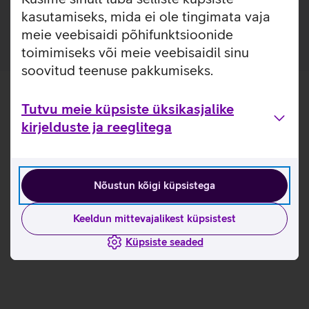
laadijatega.
kasutamiseks, mida ei ole tingimata vaja
meie veebisaidi põhifunktsioonide
toimimiseks või meie veebisaidil sinu
soovitud teenuse pakkumiseks.
Tutvu meie küpsiste üksikasjalike
kirjelduste ja reeglitega
Nõustun kõigi küpsistega
Keeldun mittevajalikest küpsistest
Küpsiste seaded