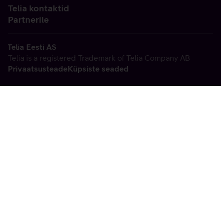
Telia kontaktid
Partnerile
Telia Eesti AS
Telia is a registered Trademark of Telia Company AB
Privaatsusteade
Küpsiste seaded
Vabandame, tekkis