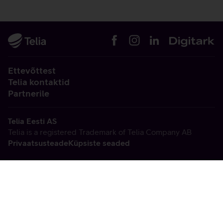
Ettevõttest
Telia kontaktid
Partnerile
Telia Eesti AS
Telia is a registered Trademark of Telia Company AB
Privaatsusteade
Küpsiste seaded