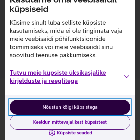
lihtsaks. Ümbrisega on võimalik kasutada Qi juhtmevaba
küpsiseid
laadimist ilma seda eemaldamata. Lisaks saab ümbrise
tagaküljele mugavalt kinnitada ka rahatasku.
Küsime sinult luba selliste küpsiste
Ümbris, mis ei muuda värvi ega muutu kollaseks. 1-
kasutamiseks, mida ei ole tingimata vaja
aastane garantii tootja poolt.
meie veebisaidi põhifunktsioonide
Ümbris on valmistatud 100% taaskasutatud
toimimiseks või meie veebisaidil sinu
materjalidest.
soovitud teenuse pakkumiseks.
Tutvu meie küpsiste üksikasjalike
kirjelduste ja reeglitega
Nõustun kõigi küpsistega
Keeldun mittevajalikest küpsistest
Küpsiste seaded