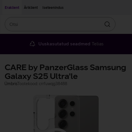
Liigu edasi põhisisu juurde
Ligipääsetavus
Eraklient
Äriklient
Iseteenindus
Otsi
Otsin
Uuskasutatud seadmed
Telias
CARE by PanzerGlass Samsung
Galaxy S25 Ultra'le
Ümbris
Tootekood: crrfuwqg38488