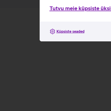
Tutvu meie küpsiste üksik
Küpsiste seaded