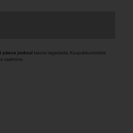
4 päeva jooksul
tasuta tagastada. Kuupakkumistele
ta saatmine.