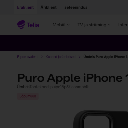
Liigu edasi põhisisu juurde
Ligipääsetavus
Eraklient
Äriklient
Iseteenindus
Mobiil
TV ja striiming
Inte
E-poe avaleht
Kaaned ja ümbrised
Ümbris Puro Apple iPhone 1
Puro Apple iPhone 
Ümbris
Tootekood: puipc15p67iconmpblk
Lõpumüük