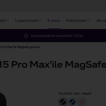
rnet
Lisateenused
E-pood
Pakkumised
Abi j
Uuskasutatud seadmed
Telias
5 Pro Max'ile MagSafe'iga must
15 Pro Max'ile MagSafe
Seadme värv:
must
must
tumesinine
heleroosa