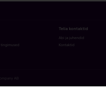
Telia kontaktid
Abi ja juhendid
 tingimused
Kontaktid
 Company AB