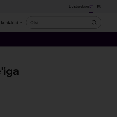
Ligipääsetavus
ET
RU
Otsi
a kontaktid
Otsin
'iga