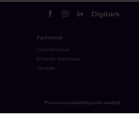
Partnerile
Sideettevõtjale
Ehitajale, arendajale
Tarnijale
Privaatsusteade
Küpsiste seaded