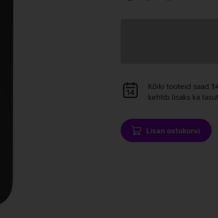
Andmete
laadimine
Andmete
Kõiki tooteid saad
1
laadimine
kehtib lisaks ka tasu
Lisan ostukorvi