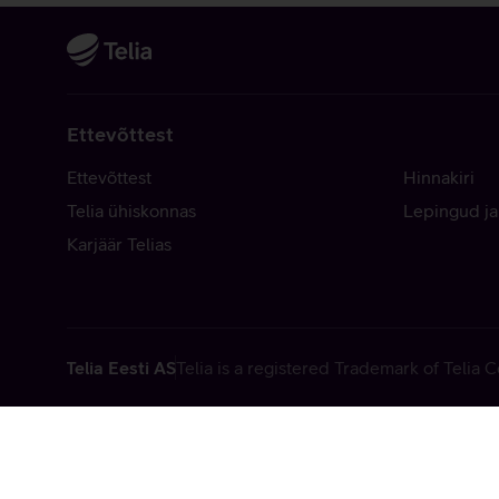
Ettevõttest
Ettevõttest
Hinnakiri
Telia ühiskonnas
Lepingud ja
Karjäär Telias
Telia Eesti AS
Telia is a registered Trademark of Telia