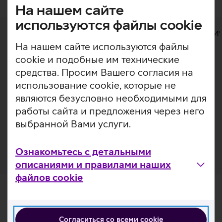
На нашем сайте
используются файлы cookie
Дополнительная информация
Техни
На нашем сайте используются файлы
cookie и подобные им технические
Дополнительная
средства. Просим Вашего согласия на
Тонкий силиконовый чехол SAFE by PanzerGlass
информация
использование cookie, которые не
обеспечивает оптимальную защиту вашего телефона.
Чехол идеально подходит для телефона и
являются безусловно необходимыми для
подчеркивает дизайн и цвет устройства. Кейс также
работы сайта и предложения через него
можно использовать с беспроводными зарядными
выбранной Вами услуги.
устройствами.
Ознакомьтесь с детальными
описаниями и правилами наших
файлов cookie
Согласиться со всеми cookie