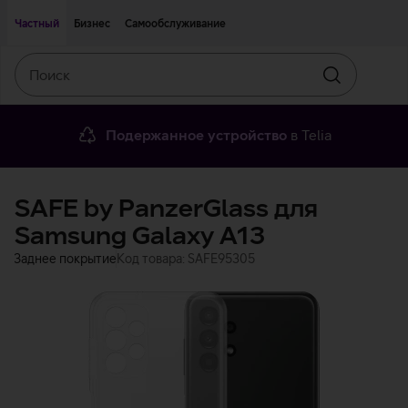
Двигаться дальше к основному контенту
Доступность
Частный
Бизнес
Самообслуживание
Поиск
Искать
Подержанное устройство
в Telia
SAFE by PanzerGlass для
Samsung Galaxy A13
Заднее покрытие
Код товара: SAFE95305