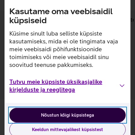
Kasutame oma veebisaidil
küpsiseid
Lisainfo
Tehnilised andmed
Toot
Küsime sinult luba selliste küpsiste
Lisainfo
kasutamiseks, mida ei ole tingimata vaja
SAFE by PanzerGlass õhuke silikoonümbris annab
meie veebisaidi põhifunktsioonide
optimaalse kaitse sinu telefonile. Ümbris sobitub ideaalselt
toimimiseks või meie veebisaidil sinu
ümber telefoni ja jätab nähtavale seadme disaini ja
soovitud teenuse pakkumiseks.
värvuse. Ümbrist on võimalik kasutada ka juhtmevabade
laadijatega.
Tutvu meie küpsiste üksikasjalike
kirjelduste ja reeglitega
Nõustun kõigi küpsistega
Keeldun mittevajalikest küpsistest