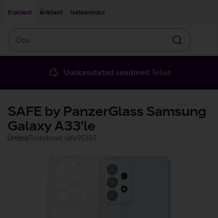
Liigu edasi põhisisu juurde
Ligipääsetavus
Eraklient
Äriklient
Iseteenindus
Otsi
Otsin
Uuskasutatud seadmed
Telias
SAFE by PanzerGlass Samsung
Galaxy A33'le
Ümbris
Tootekood: safe95307