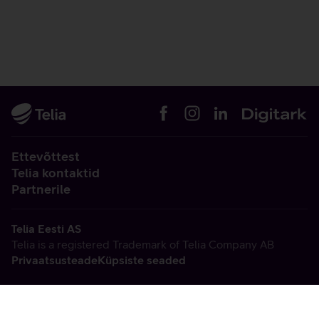
Ettevõttest
Telia kontaktid
Partnerile
Telia Eesti AS
Telia is a registered Trademark of Telia Company AB
Privaatsusteade
Küpsiste seaded