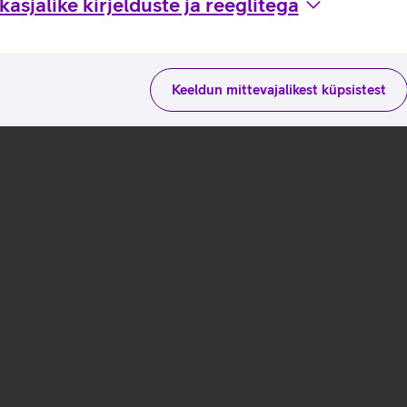
asjalike kirjelduste ja reeglitega
Keeldun mittevajalikest küpsistest