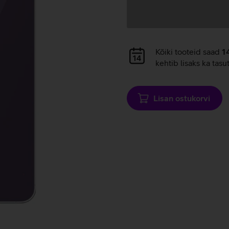
Andmete
laadimine
Andmete
Kõiki tooteid saad
1
laadimine
kehtib lisaks ka tasu
Lisan ostukorvi