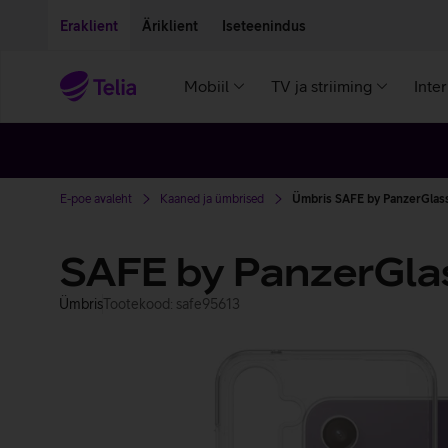
Liigu edasi põhisisu juurde
Ligipääsetavus
Eraklient
Äriklient
Iseteenindus
Mobiil
TV ja striiming
Inte
E-poe avaleht
Kaaned ja ümbrised
Ümbris SAFE by PanzerGlass
SAFE by PanzerGla
Ümbris
Tootekood: safe95613