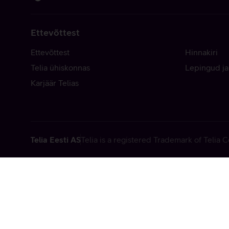
Ettevõttest
Ettevõttest
Hinnakiri
Telia ühiskonnas
Lepingud ja
Karjäär Telias
Telia Eesti AS
Telia is a registered Trademark of Telia