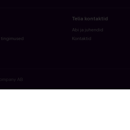
Telia kontaktid
Abi ja juhendid
 tingimused
Kontaktid
 Company AB