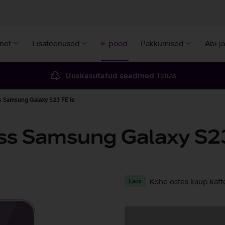
rnet
Lisateenused
E-pood
Pakkumised
Abi j
Uuskasutatud seadmed
Telias
 Samsung Galaxy S23 FE'le
ss Samsung Galaxy S23
Kohe ostes kaup kätt
Laos