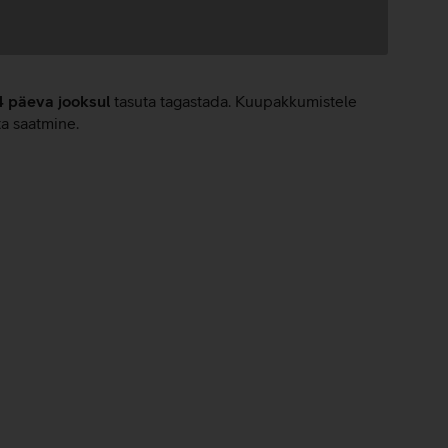
4 päeva jooksul
tasuta tagastada. Kuupakkumistele
ta saatmine.