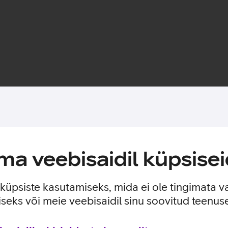
Toote saadavus
a veebisaidil küpsisei
lse kaitse sinu telefonile. Ümbris sobitub ideaalselt ümber tel
tega.
e küpsiste kasutamiseks, mida ei ole tingimata v
seks või meie veebisaidil sinu soovitud teenu