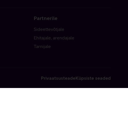
Partnerile
Sideettevõtjale
Ehitajale, arendajale
Tarnijale
Privaatsusteade
Küpsiste seaded