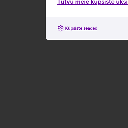
Tutvu meie küpsiste üksik
Küpsiste seaded