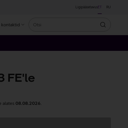
Ligipääsetavus
ET
RU
Otsi
a kontaktid
Otsin
 FE'le
e alates
08.08.2026
.