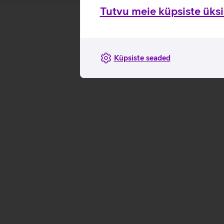
Tutvu meie küpsiste üksik
Küpsiste seaded