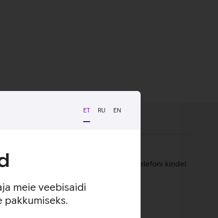
ET
RU
EN
d
seadme unikaalse disaini. Nii on tagatud telefoni kindel
aja meie veebisaidi
se pakkumiseks.