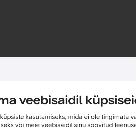
Toote saadavus
a veebisaidil küpsisei
fonile. Ümbris on täiesti läbipaistev ja seeläbi jätab nähtavale 
e küpsiste kasutamiseks, mida ei ole tingimata v
seks või meie veebisaidil sinu soovitud teenu