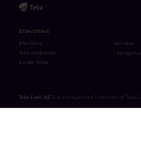
Ettevõttest
Ettevõttest
Hinnakiri
Telia ühiskonnas
Lepingud ja
Karjäär Telias
Telia Eesti AS
Telia is a registered Trademark of Telia