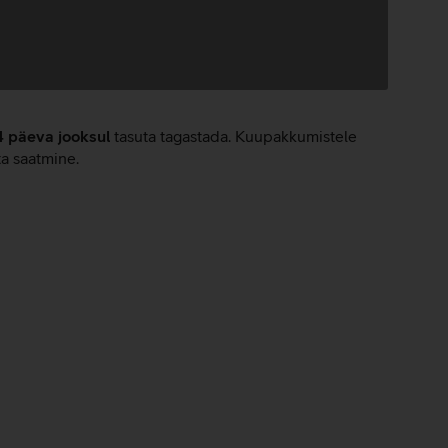
4 päeva jooksul
tasuta tagastada. Kuupakkumistele
ta saatmine.