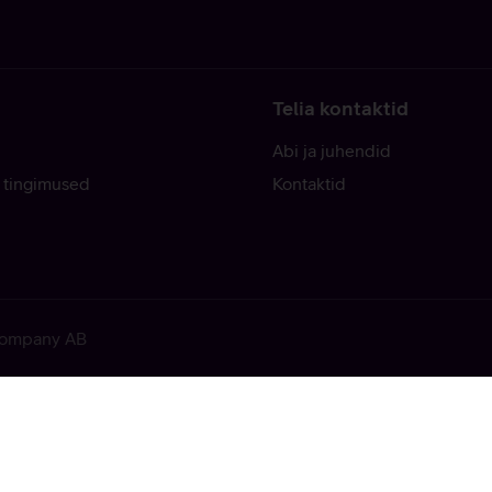
Telia kontaktid
Abi ja juhendid
 tingimused
Kontaktid
 Company AB