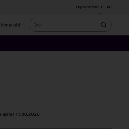
Ligipääsetavus
ET
RU
Otsi
a kontaktid
Otsin
e alates
11.08.2026
.