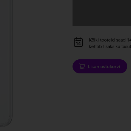
Andmete
laadimine
Andmete
Kõiki tooteid saad
1
laadimine
kehtib lisaks ka tasu
Lisan ostukorvi