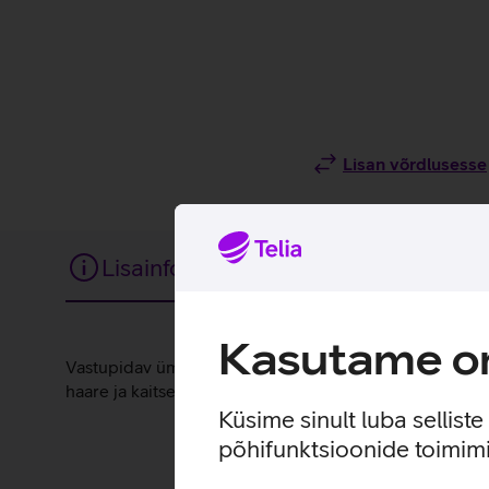
Lisan võrdlusesse
Lisainfo
Tehnilised andmed
Kasutame om
Lisainfo
Vastupidav ümbris, mis tagab parima kaitse sinu nutitele
haare ja kaitse kriimustuste eest.
Küsime sinult luba sellist
põhifunktsioonide toimimi