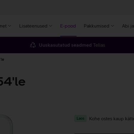
rnet
Lisateenused
E-pood
Pakkumised
Abi j
Uuskasutatud seadmed
Telias
'le
4'le
Kohe ostes kaup kätt
Laos