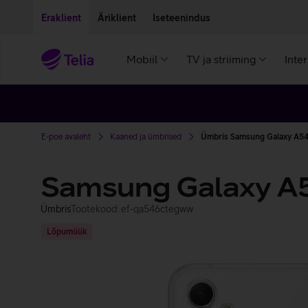
Liigu edasi põhisisu juurde
Ligipääsetavus
Eraklient
Äriklient
Iseteenindus
Mobiil
TV ja striiming
Inte
E-poe avaleht
Kaaned ja ümbrised
Ümbris Samsung Galaxy A54
Samsung Galaxy A5
Ümbris
Tootekood: ef-qa546ctegww
Lõpumüük