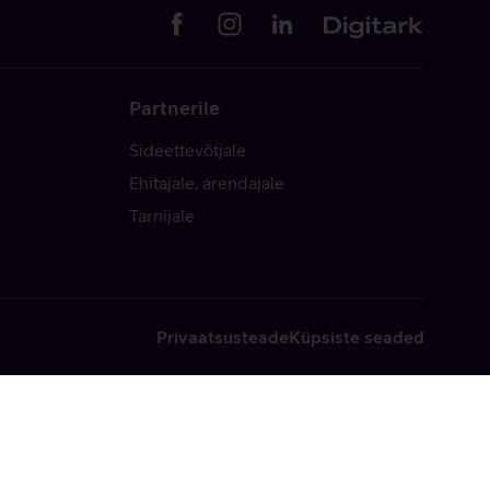
Partnerile
Sideettevõtjale
Ehitajale, arendajale
Tarnijale
Privaatsusteade
Küpsiste seaded