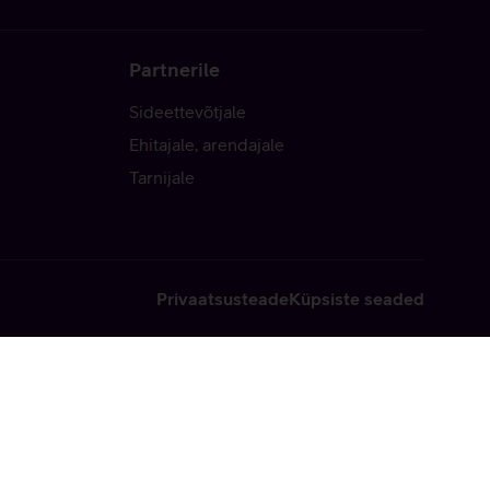
Partnerile
Sideettevõtjale
Ehitajale, arendajale
Tarnijale
Privaatsusteade
Küpsiste seaded