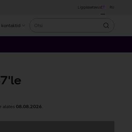
Ligipääsetavus
ET
RU
Otsi
a kontaktid
Otsin
7'le
e alates
08.08.2026
.