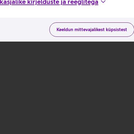
asjalike kirjelduste ja reeglitega
Keeldun mittevajalikest küpsistest