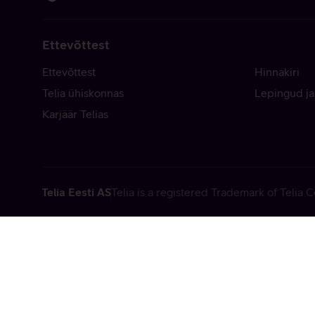
Ettevõttest
Ettevõttest
Hinnakiri
Telia ühiskonnas
Lepingud ja
Karjäär Telias
Telia Eesti AS
Telia is a registered Trademark of Telia