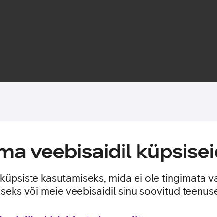
Toote saadavus
a veebisaidil küpsisei
u sularaha jaoks. Õhuke ja elegantne telefoniümbris, mis katab 
st.
e küpsiste kasutamiseks, mida ei ole tingimata v
seks või meie veebisaidil sinu soovitud teenu