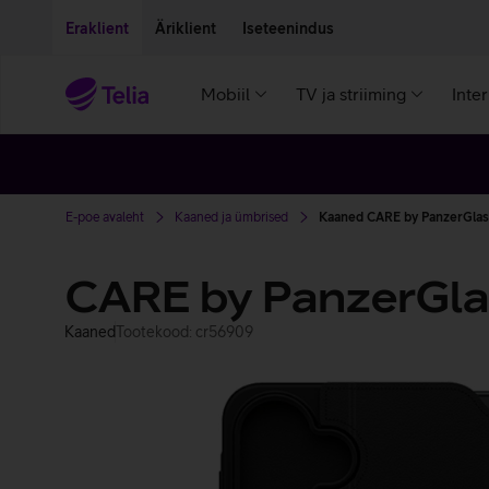
Liigu edasi põhisisu juurde
Ligipääsetavus
Eraklient
Äriklient
Iseteenindus
Mobiil
TV ja striiming
Inte
E-poe avaleht
Kaaned ja ümbrised
Kaaned CARE by PanzerGlas
CARE by PanzerGla
Kaaned
Tootekood: cr56909