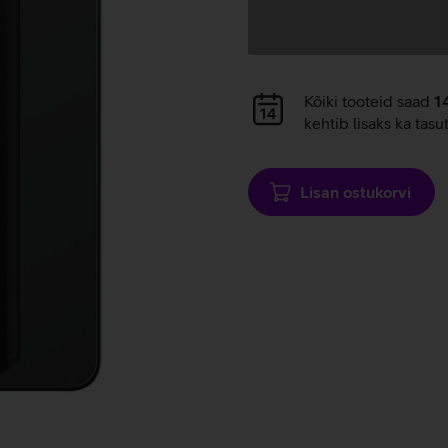
Andmete
laadimine
Andmete
Kõiki tooteid saad
1
laadimine
kehtib lisaks ka tasu
Lisan ostukorvi