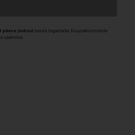
4 päeva jooksul
tasuta tagastada. Kuupakkumistele
ta saatmine.