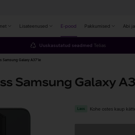
rnet
Lisateenused
E-pood
Pakkumised
Abi j
Uuskasutatud seadmed
Telias
s Samsung Galaxy A37'le
ss Samsung Galaxy A3
Kohe ostes kaup kätt
Laos