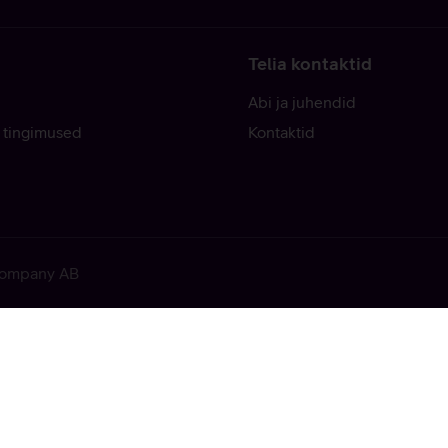
Telia kontaktid
Abi ja juhendid
 tingimused
Kontaktid
 Company AB