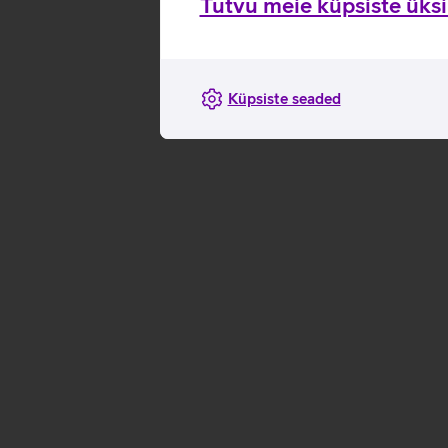
Tutvu meie küpsiste üksik
Küpsiste seaded