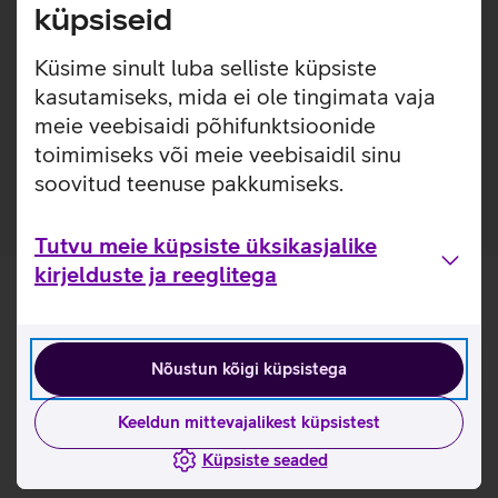
Kaarditasku mahub ka Valenta täisnahast rahakoti
küpsiseid
vahele.
Küsime sinult luba selliste küpsiste
Kasulikud lingid
kasutamiseks, mida ei ole tingimata vaja
meie veebisaidi põhifunktsioonide
Tutvu Valenta kaarditasku omaduste ja
toimimiseks või meie veebisaidil sinu
kasutusviisidega tootja kodulehel
soovitud teenuse pakkumiseks.
Tutvu meie küpsiste üksikasjalike
kirjelduste ja reeglitega
Nõustun kõigi küpsistega
Keeldun mittevajalikest küpsistest
Küpsiste seaded