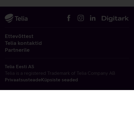
Ettevõttest
Telia kontaktid
Partnerile
Telia Eesti AS
Telia is a registered Trademark of Telia Company AB
Privaatsusteade
Küpsiste seaded