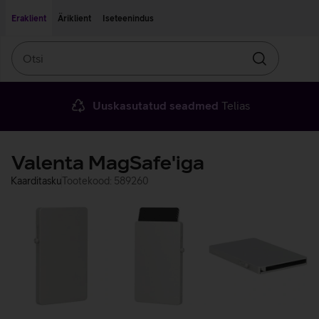
Liigu edasi põhisisu juurde
Ligipääsetavus
Eraklient
Äriklient
Iseteenindus
Otsi
Otsin
Uuskasutatud seadmed
Telias
Valenta MagSafe'iga
Kaarditasku
Tootekood: 589260