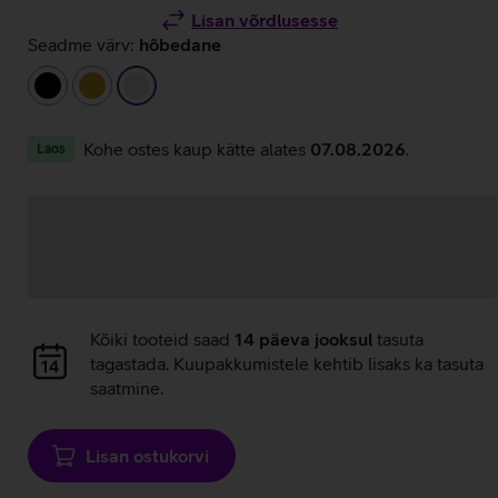
Lisan võrdlusesse
Seadme värv:
hõbedane
must
kuldne
hõbedane
Kohe ostes kaup kätte alates
07.08.2026
.
Laos
Andmete
laadimine
Andmete
Kõiki tooteid saad
14 päeva jooksul
tasuta
laadimine
tagastada. Kuupakkumistele kehtib lisaks ka tasuta
saatmine.
Lisan ostukorvi