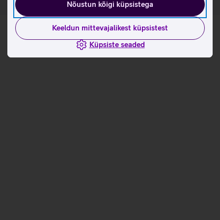
Nõustun kõigi küpsistega
Keeldun mittevajalikest küpsistest
Küpsiste seaded