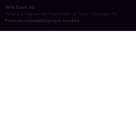
Telia Eesti AS
Telia is a registered Trademark of Telia Company AB
Privaatsusteade
Küpsiste seaded
Vabandame, tekkis
tehniline viga
tx:undefined:ut:null