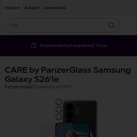
Liigu edasi põhisisu juurde
Ligipääsetavus
Eraklient
Äriklient
Iseteenindus
Otsi
Otsin
Uuskasutatud seadmed
Telias
CARE by PanzerGlass Samsung
Galaxy S26'le
Kaitsekomplekt
Tootekood: cr12957