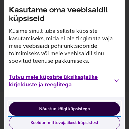
Lisainfo
Samsung Galaxy S25 Ultra S-Pen puutepliiats pakub
Kasutame oma veebisaidil
erakordset täpsust ja loovust, et saaksid veelgi rohkem
küpsiseid
kasu oma seadme erinevatest funktsioonidest. Peenike 1,5
mm ots ja 4096 survepunkti võimaldavad visandada,
joonistada ja teha märkmeid nagu paberil. Air Command
Küsime sinult luba selliste küpsiste
funktsioon lisab kiire juurdepääsu tööriistadele, muutes
kasutamiseks, mida ei ole tingimata vaja
selle ideaalseks loovateks ja praktilisteks ülesanneteks.
meie veebisaidi põhifunktsioonide
toimimiseks või meie veebisaidil sinu
S-Pen puutepliiats toimib ainult Galaxy S25 Ultra
nutitelefoniga, mistõttu ei sobi see eelnevate S-seeria
soovitud teenuse pakkumiseks.
Ultra mudelitele!
Tutvu meie küpsiste üksikasjalike
kirjelduste ja reeglitega
Nõustun kõigi küpsistega
Keeldun mittevajalikest küpsistest