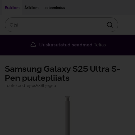
Liigu edasi põhisisu juurde
Ligipääsetavus
Eraklient
Äriklient
Iseteenindus
Otsi
Otsin
Uuskasutatud seadmed
Telias
Samsung Galaxy S25 Ultra S-
Pen puutepliiats
Tootekood: ej-ps938bjegeu