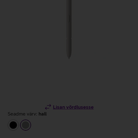
Lisan võrdlusesse
Seadme värv:
hall
must
hall