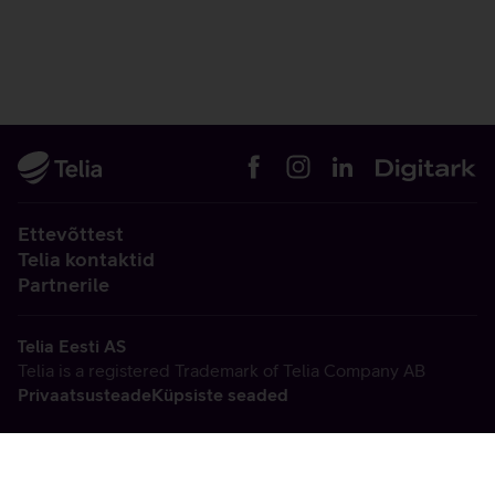
Ettevõttest
Telia kontaktid
Partnerile
Telia Eesti AS
Telia is a registered Trademark of Telia Company AB
Privaatsusteade
Küpsiste seaded