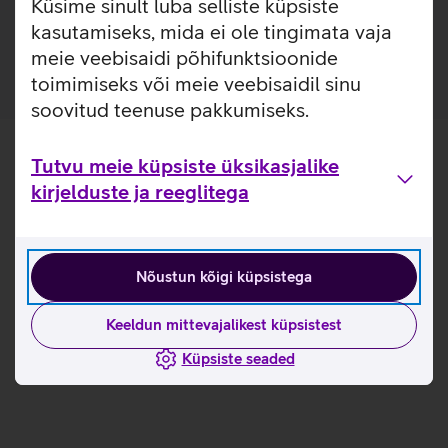
Küsime sinult luba selliste küpsiste
Ümbris on valmistatud 35% taaskasutatud materjalidest.
kasutamiseks, mida ei ole tingimata vaja
meie veebisaidi põhifunktsioonide
toimimiseks või meie veebisaidil sinu
soovitud teenuse pakkumiseks.
Tutvu meie küpsiste üksikasjalike
kirjelduste ja reeglitega
Nõustun kõigi küpsistega
Keeldun mittevajalikest küpsistest
Küpsiste seaded