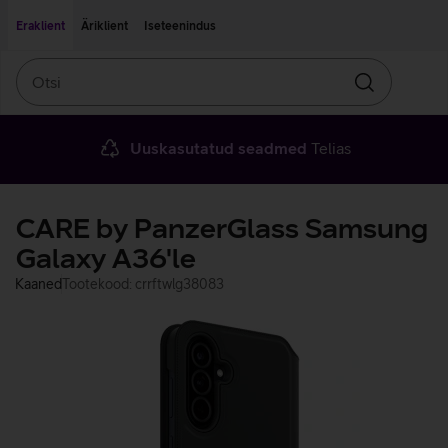
Liigu edasi põhisisu juurde
Ligipääsetavus
Eraklient
Äriklient
Iseteenindus
Otsi
Otsin
Uuskasutatud seadmed
Telias
CARE by PanzerGlass Samsung
Galaxy A36'le
Kaaned
Tootekood: crrftwlg38083