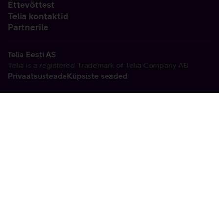
Ettevõttest
Telia kontaktid
Partnerile
Telia Eesti AS
Telia is a registered Trademark of Telia Company AB
Privaatsusteade
Küpsiste seaded