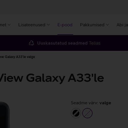
rnet
Lisateenused
E-pood
Pakkumised
Abi j
Uuskasutatud seadmed
Telias
w Galaxy A33'le valge
iew Galaxy A33'le
Seadme värv:
valge
must
valge