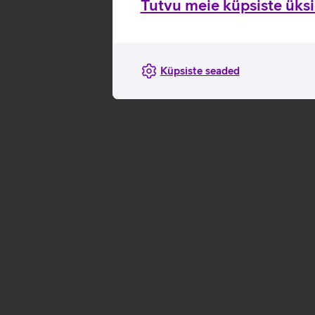
Tutvu meie küpsiste üksik
Küpsiste seaded