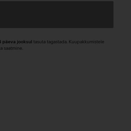
4 päeva jooksul
tasuta tagastada. Kuupakkumistele
ta saatmine.