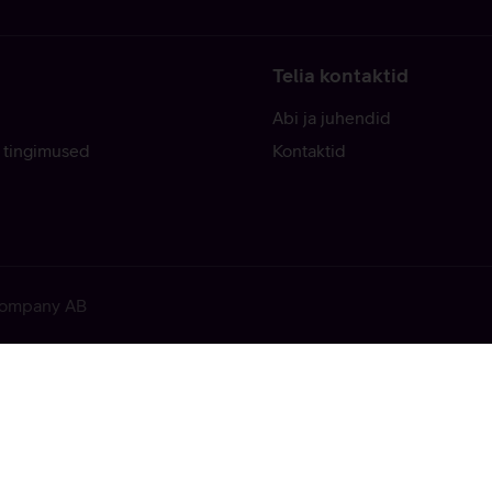
Telia kontaktid
Abi ja juhendid
 tingimused
Kontaktid
 Company AB