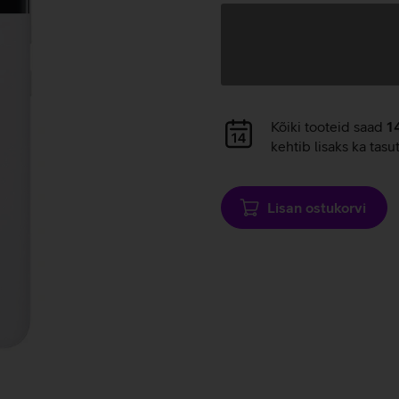
Andmete
laadimine
Andmete
Kõiki tooteid saad
1
laadimine
kehtib lisaks ka tasu
Lisan ostukorvi