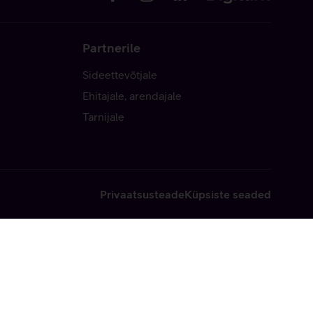
Partnerile
Sideettevõtjale
Ehitajale, arendajale
Tarnijale
Privaatsusteade
Küpsiste seaded