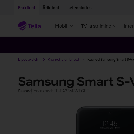
Liigu edasi põhisisu juurde
Ligipääsetavus
Eraklient
Äriklient
Iseteenindus
Mobiil
TV ja striiming
Inte
E-poe avaleht
Kaaned ja ümbrised
Kaaned Samsung Smart S-Vie
Samsung Smart S-V
Kaaned
Tootekood: EF-EA336PWEGEE