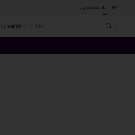
Ligipääsetavus
ET
RU
Otsi
a kontaktid
Otsin