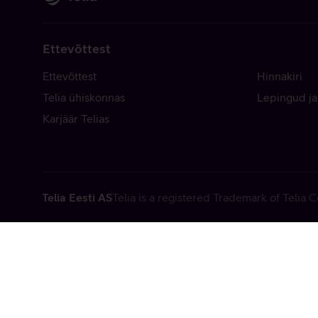
Ettevõttest
Ettevõttest
Hinnakiri
Telia ühiskonnas
Lepingud ja
Karjäär Telias
Telia Eesti AS
Telia is a registered Trademark of Telia