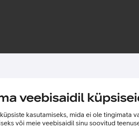
Toote saadavus
udelile.
a veebisaidil küpsisei
telefoni kaasi avamata ning kaante nutikas ava võimaldab vastu 
e küpsiste kasutamiseks, mida ei ole tingimata v
seks või meie veebisaidil sinu soovitud teenu