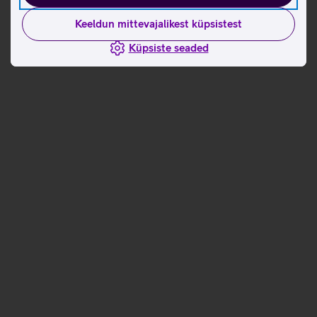
Keeldun mittevajalikest küpsistest
Küpsiste seaded