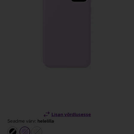
Lisan võrdlusesse
Seadme värv:
helelilla
must
helelilla
beež