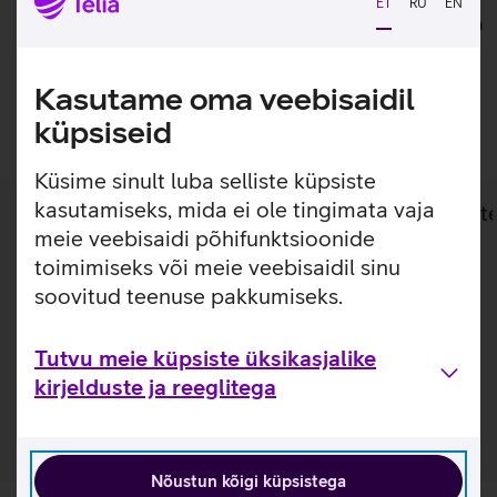
ET
RU
EN
laadimine
tagastada. Kuupakkumistele kehtib lisaks ka tasuta
saatmine.
Kasutame oma veebisaidil
Lisan ostukorvi
küpsiseid
Küsime sinult luba selliste küpsiste
kasutamiseks, mida ei ole tingimata vaja
Lisainfo
Tehnilised andmed
Toot
meie veebisaidi põhifunktsioonide
toimimiseks või meie veebisaidil sinu
Lisainfo
soovitud teenuse pakkumiseks.
Samsung Galaxy S23+ mudelile disainitud ümbris katab
telefoni esi- ja tagakülge, kaitstes telefoni mõlemalt poolt.
Samsung Smart View kaitsekaante nutikas väljalõige kuvab
Tutvu meie küpsiste üksikasjalike
vajaliku informatsiooni, näiteks sissetuleva kõne teavitust.
kirjelduste ja reeglitega
Nõustun kõigi küpsistega