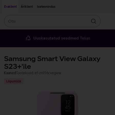
Liigu edasi põhisisu juurde
Ligipääsetavus
Eraklient
Äriklient
Iseteenindus
Otsi
Otsin
Uuskasutatud seadmed
Telias
Samsung Smart View Galaxy
S23+'ile
Kaaned
Tootekood: ef-zs916cvegww
Lõpumüük