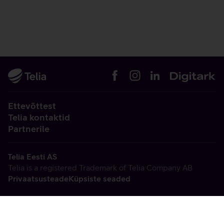
Ettevõttest
Telia kontaktid
Partnerile
Telia Eesti AS
Telia is a registered Trademark of Telia Company AB
Privaatsusteade
Küpsiste seaded