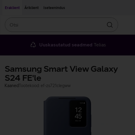
Liigu edasi põhisisu juurde
Ligipääsetavus
Eraklient
Äriklient
Iseteenindus
Otsi
Otsin
Uuskasutatud seadmed
Telias
Samsung Smart View Galaxy
S24 FE'le
Kaaned
Tootekood: ef-zs721clegww