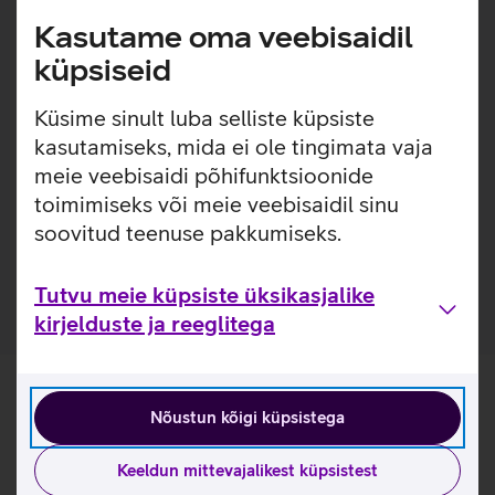
Lisainfo
Samsung Galaxy S24 FE mudelile disainitud ümbris katab
Kasutame oma veebisaidil
telefoni esi- ja tagakülge, kaitstes telefoni mõlemalt poolt.
küpsiseid
Samsung Smart View kaitsekaante nutikas väljalõige kuvab
vajaliku informatsiooni, näiteks sissetuleva kõne teavitust.
Küsime sinult luba selliste küpsiste
Kaaned on valmistatud taaskasutatud materjalidest.
kasutamiseks, mida ei ole tingimata vaja
Kaante vahel on kaarditasku.
meie veebisaidi põhifunktsioonide
Läbi Smart View akna näeb suletud kaantega:
toimimiseks või meie veebisaidil sinu
kuupäeva, kellaaega, sissetulevat kõne, äratuskella,
ilmateadet ja terviseinfot Samsung Health rakenduse
soovitud teenuse pakkumiseks.
kaudu.
Tutvu meie küpsiste üksikasjalike
kirjelduste ja reeglitega
Nõustun kõigi küpsistega
Keeldun mittevajalikest küpsistest