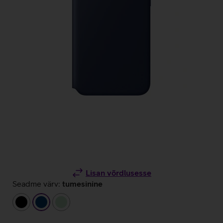
Lisan võrdlusesse
Seadme värv:
tumesinine
must
tumesinine
heleroheline