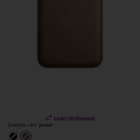
Lisan võrdlusesse
Seadme värv:
pruun
must
pruun