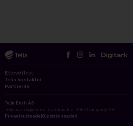
Ettevõttest
Telia kontaktid
Partnerile
Telia Eesti AS
Telia is a registered Trademark of Telia Company AB
Privaatsusteade
Küpsiste seaded