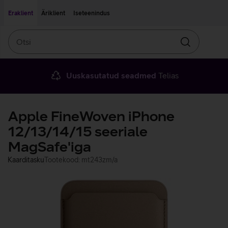
Liigu edasi põhisisu juurde
Ligipääsetavus
Eraklient
Äriklient
Iseteenindus
Otsi
Otsin
Uuskasutatud seadmed
Telias
Apple FineWoven iPhone
12/13/14/15 seeriale
MagSafe'iga
Kaarditasku
Tootekood: mt243zm/a