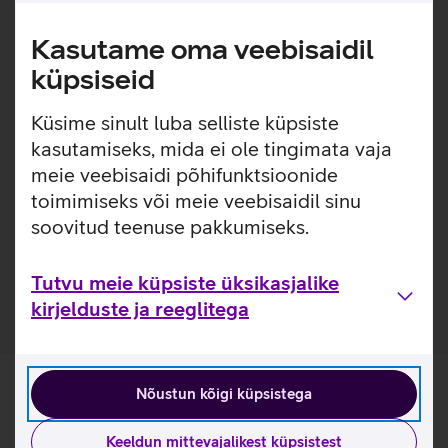
käsikäes.
Kasutame oma veebisaidil
Apple kaarditasku on korraga nii stiilne, funktsionaalne kui
ka mugav. Kaarditasku sobib hästi ID-kaardi või
küpsiseid
krediitkaardite hoiustamiseks. Taskul on sees tugevad
MagSafe magnetid, mis võimaldavad selle iPhone
Küsime sinult luba selliste küpsiste
tagumisele küljele kinnitada. Samuti saab kaarditaskut
kasutamiseks, mida ei ole tingimata vaja
mugavalt kinnitada ka MagSafe telefoniümbriste külge.
meie veebisaidi põhifunktsioonide
Kasulikud lingid
toimimiseks või meie veebisaidil sinu
soovitud teenuse pakkumiseks.
Tutvu kaarditasku Apple iPhone FineWoven kaarditasku
omadustega tootja kodulehel
Tutvu meie küpsiste üksikasjalike
kirjelduste ja reeglitega
Nõustun kõigi küpsistega
Keeldun mittevajalikest küpsistest