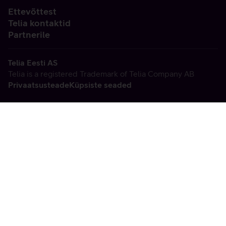
Ettevõttest
Telia kontaktid
Partnerile
Telia Eesti AS
Telia is a registered Trademark of Telia Company AB
Privaatsusteade
Küpsiste seaded