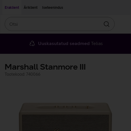
Liigu edasi põhisisu juurde
Ligipääsetavus
Eraklient
Äriklient
Iseteenindus
Otsi
Otsin
Uuskasutatud seadmed
Telias
Marshall Stanmore III
Tootekood: 740066