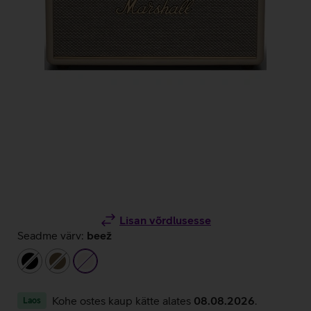
Lisan võrdlusesse
Seadme värv:
beež
must
pruun
beež
Kohe ostes kaup kätte alates
08.08.2026
.
Laos