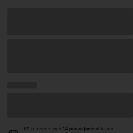
Andmete
laadimine
Kampaania
Andmete
pakkumised:
laadimine
Andmete
Kõiki tooteid saad
14 päeva jooksul
tasuta