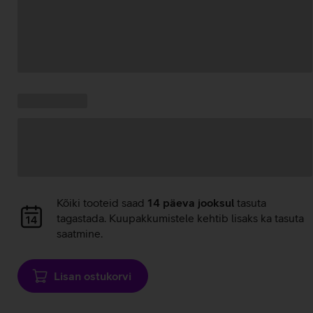
Andmete
laadimine
Kampaania
Andmete
pakkumised:
laadimine
Andmete
Kõiki tooteid saad
14 päeva jooksul
tasuta
laadimine
tagastada. Kuupakkumistele kehtib lisaks ka tasuta
saatmine.
Lisan ostukorvi