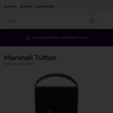
Liigu edasi põhisisu juurde
Ligipääsetavus
Eraklient
Äriklient
Iseteenindus
Otsi
Otsin
Uuskasutatud seadmed
Telias
Marshall Tufton
Tootekood: 740069