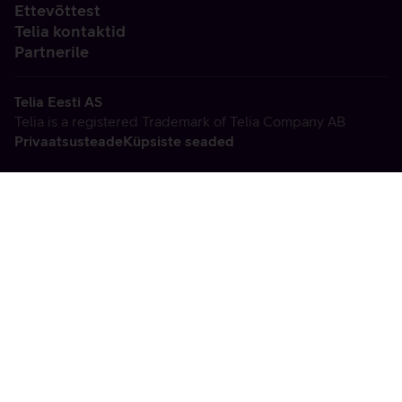
Ettevõttest
Telia kontaktid
Partnerile
Telia Eesti AS
Telia is a registered Trademark of Telia Company AB
Privaatsusteade
Küpsiste seaded