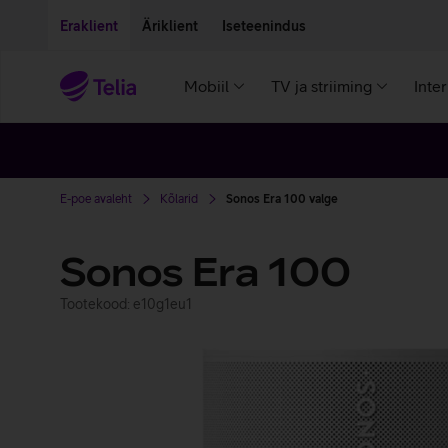
Liigu edasi põhisisu juurde
Ligipääsetavus
Eraklient
Äriklient
Iseteenindus
Mobiil
TV ja striiming
Inte
E-poe avaleht
Kõlarid
Sonos Era 100 valge
Sonos Era 100
Tootekood: e10g1eu1