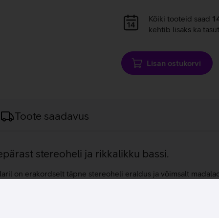
Andmete
Kõiki tooteid saad
1
laadimine
kehtib lisaks ka tasu
Lisan ostukorvi
Toote saadavus
pärast stereoheli ja rikkalikku bassi.
aril on erakordselt täpne stereoheli eraldus ja võimsalt madalad
kohtadesse. Juhul kui oled kodus, saad mugavalt kasutada WiFi v
ooth ühendust, et mängida oma lemmikpalu kõikjal. Sonos raken
gima kasvõi eraldi laulu. Trueplay häälestustehnoloogia analüüsi
ja kui ka palju muudki.