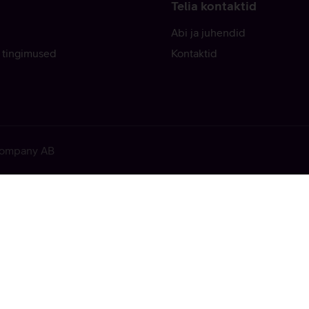
Telia kontaktid
Abi ja juhendid
 tingimused
Kontaktid
 Company AB