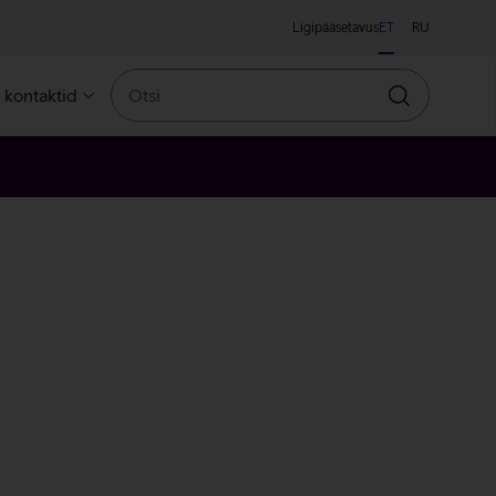
Ligipääsetavus
ET
RU
Otsi
a kontaktid
Otsin