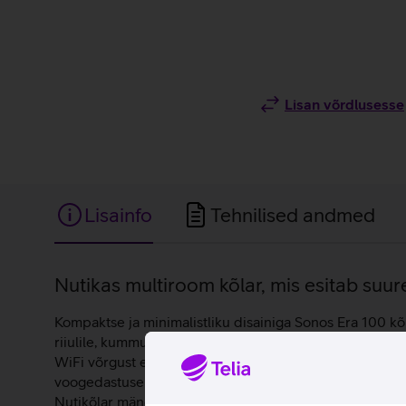
Lisan võrdlusesse
Lisainfo
Tehnilised andmed
Lisainfo
Nutikas multiroom kõlar, mis esitab suure
Kompaktse ja minimalistliku disainiga Sonos Era 100 kõl
riiulile, kummutile, öökapile või teistesse hubastesse 
WiFi võrgust eemal, siis saad mugavalt kasutada Bluet
voogedastuse teenustest ning panna iga ruumi jaoks män
Nutikõlar mängib kõike, nii muusikat, raadiot, podcaste 