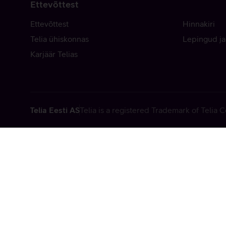
Ettevõttest
Ettevõttest
Hinnakiri
Telia ühiskonnas
Lepingud ja
Karjäär Telias
Telia Eesti AS
Telia is a registered Trademark of Telia