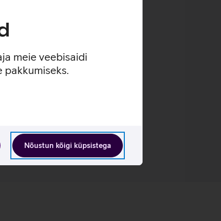
utida alati segamatult.
d
st.
pple AirPlay 2 hääljuhtimist.
aja meie veebisaidi
se pakkumiseks.
Nõustun kõigi küpsistega