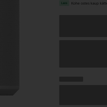
Kohe ostes kaup kätt
Laos
Andmete
laadimine
Kampaania
Andmete
pakkumised:
laadimine