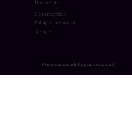
Partnerile
Sideettevõtjale
Ehitajale, arendajale
Tarnijale
Privaatsusteade
Küpsiste seaded