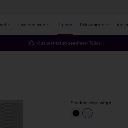
rnet
Lisateenused
E-pood
Pakkumised
Abi j
Uuskasutatud seadmed
Telias
Seadme värv:
valge
must
valge