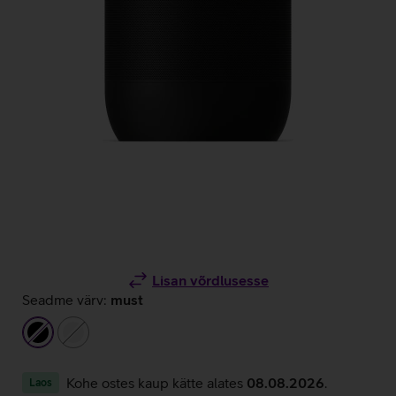
Lisan võrdlusesse
Seadme värv:
must
must
valge
Kohe ostes kaup kätte alates
08.08.2026
.
Laos