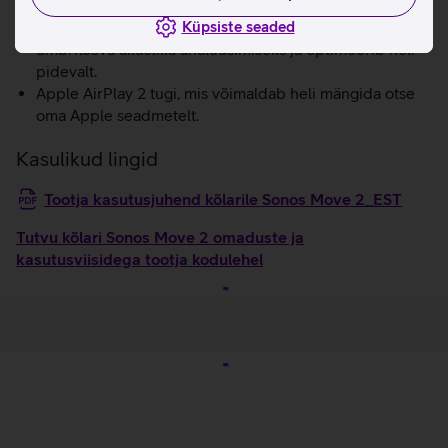
Ühendub WiFi ja Bluetooth ühendusega.
Trueplay häälestustehnoloogia kasutab kõlari mikrofone
Küpsiste seaded
ümbritseva akustika analüüsimiseks ja optimeerib heli
pidevalt.
Apple AirPlay 2 tugi, mis võimaldab heli mängida otse
oma Apple seadmetelt.
Kasulikud lingid
Tootja kasutusjuhend kõlarile Sonos Move 2_EST
Tutvu kõlari Sonos Move 2 omaduste ja
kasutusviisidega tootja kodulehel