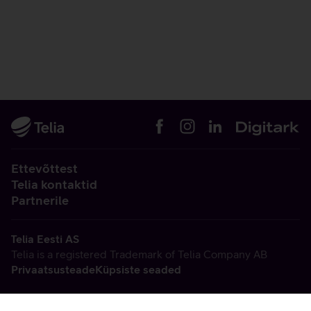
Ettevõttest
Telia kontaktid
Partnerile
Telia Eesti AS
Telia is a registered Trademark of Telia Company AB
Privaatsusteade
Küpsiste seaded