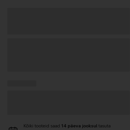
Andmete
laadimine
Kampaania
Andmete
pakkumised:
laadimine
Andmete
Kõiki tooteid saad
14 päeva jooksul
tasuta