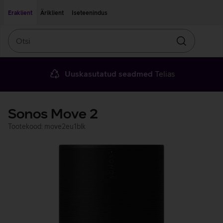
Liigu edasi põhisisu juurde
Ligipääsetavus
Eraklient
Äriklient
Iseteenindus
Otsi
Otsin
Uuskasutatud seadmed
Telias
Sonos Move 2
Tootekood: move2eu1blk