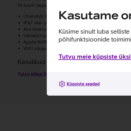
10 tundi, tagades, et muusika ei katkeks ka pikematel 
Kasutame om
Ühendub WiFi ja Bluetooth ühendusega.
IP67 vee- ja tolmukindlus.
Aku kestvus kuni 10 tundi.
Küsime sinult luba sellist
Välised nupud kõlari juhtimiseks.
põhifunktsioonide toimimi
Apple AirPlay 2 tugi, mis võimaldab heli mängida o
WiFi võrgus saab ühendada Roam 2 kõlarit teiste Son
Tutvu meie küpsiste üksik
Kasulikud lingid
Tutvu kõlari Sonos Roam 2 omaduste ja kasutusviisid
Küpsiste seaded