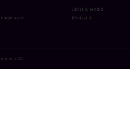
Abi ja juhendid
 tingimused
Kontaktid
 Company AB