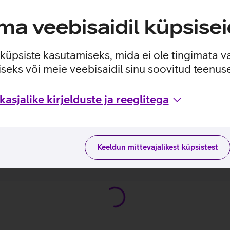
päevadel.
a veebisaidil küpsisei
e küpsiste kasutamiseks, mida ei ole tingimata v
seks või meie veebisaidil sinu soovitud teenu
tse oma Apple seadmetelt.
ose kõlaritega ning nautida multiruum heli.
asjalike kirjelduste ja reeglitega
ega tootja kodulehel
Keeldun mittevajalikest küpsistest