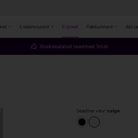
rnet
Lisateenused
E-pood
Pakkumised
Abi j
Uuskasutatud seadmed
Telias
Seadme värv:
valge
must
valge