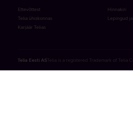
Ettevõttest
Hinnakiri
Telia ühiskonnas
Lepingud ja
Karjäär Telias
Telia Eesti AS
Telia is a registered Trademark of Telia