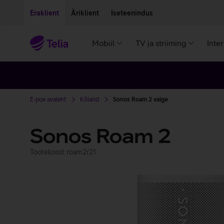
Liigu edasi põhisisu juurde
Ligipääsetavus
Eraklient
Äriklient
Iseteenindus
Mobiil
TV ja striiming
Inte
E-poe avaleht
Kõlarid
Sonos Roam 2 valge
Sonos Roam 2
Tootekood: roam2r21