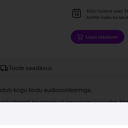
Andmete
Kõiki tooteid saad
1
laadimine
kehtib lisaks ka tasu
Lisan ostukorvi
Toote saadavus
endub kogu kodu audiosüsteemiga.
ib ideaalselt kasutamiseks nii siseruumides kui ka väljas. Kõlar 
 toetab nii WiFi kui ka Bluetooth ühendust, võimaldades sujuvat
st, mistõttu saab seda muretult kuulata ka basseini ääres või ran
im võimalik helikvaliteet igas olukorras. Sonos Roam 2 toetab h
uleerimist ja nutikodu seadmete juhtimist käed-vabalt viisil. S