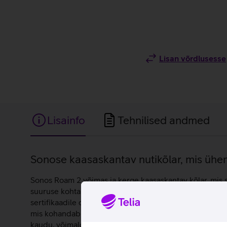
Lisan võrdlusesse
Lisainfo
Tehnilised andmed
Lisainfo
Sonose kaasaskantav nutikõlar, mis üh
Sonos Roam 2 võimas ja kerge kaasaskantav kõlar, mis sob
suuruse kohta erakordselt muljetavaldav. Sonos Roam 2
sertifikaadile on kõlar kaitstud nii tolmu kui ka vee ee
mis kohandab heli vastavalt keskkonnale, et tagada par
kaudu, võimaldades muusika esitamist, helitugevuse reg