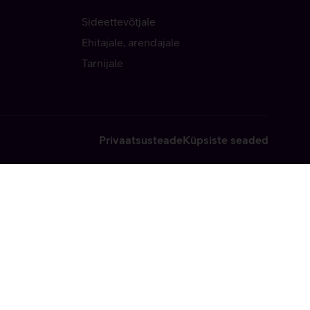
Sideettevõtjale
Ehitajale, arendajale
Tarnijale
Privaatsusteade
Küpsiste seaded