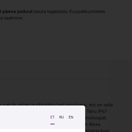
4 päeva jooksul
tasuta tagastada. Kuupakkumistele
ta saatmine.
pakub selget ja rikkalikku heli ning bassi, mis on selle
 üleminekut kodu ja välitingimuste vahel. Tänu IP67
nas. Kõlar kasutab automaatset TruePlay tehnoloogiat,
ET
RU
EN
ääljuhtimist Sonos Voice Control ja Amazon Alexa
eadmel on tõhus aku, mis kestab ühe laadimisega kuni