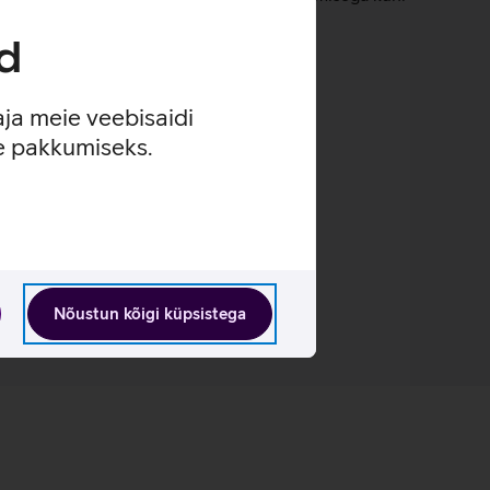
d
aja meie veebisaidi
se pakkumiseks.
Nõustun kõigi küpsistega