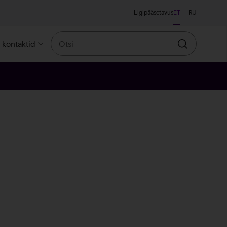
Ligipääsetavus
ET
RU
Otsi
a kontaktid
Otsin