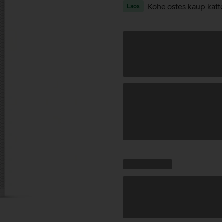
Kohe ostes kaup kätt
Laos
Andmete
laadimine
Kampaania
Andmete
pakkumised:
laadimine