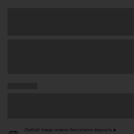
Загрузка
данных
Ставки
Загрузка
кампании:
данных
Загрузка
Любой товар можно бесплатно вернуть
в