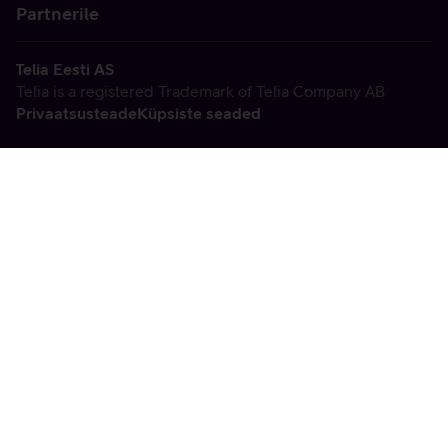
Partnerile
Telia Eesti AS
Telia is a registered Trademark of Telia Company AB
Privaatsusteade
Küpsiste seaded
Vabandame, tekkis
tehniline viga