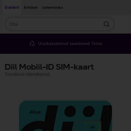
Liigu edasi põhisisu juurde
Ligipääsetavus
Eraklient
Äriklient
Iseteenindus
Otsi
Otsin
Uuskasutatud seadmed
Telias
Diil Mobiil-ID SIM-kaart
Tootekood: diilmidepood