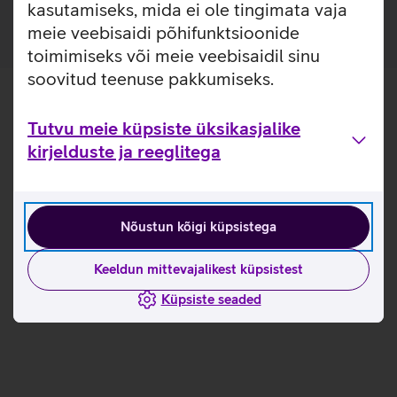
kasutamiseks, mida ei ole tingimata vaja
meie veebisaidi põhifunktsioonide
toimimiseks või meie veebisaidil sinu
soovitud teenuse pakkumiseks.
Tutvu meie küpsiste üksikasjalike
kirjelduste ja reeglitega
Nõustun kõigi küpsistega
Keeldun mittevajalikest küpsistest
Küpsiste seaded