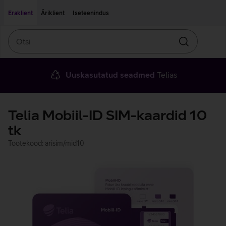
Liigu edasi põhisisu juurde
Ligipääsetavus
Eraklient
Äriklient
Iseteenindus
Otsi
Otsin
Uuskasutatud seadmed
Telias
Telia Mobiil-ID SIM-kaardid 10
tk
Tootekood: arisim/mid10