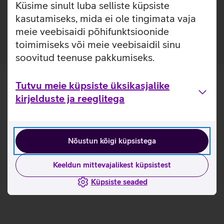
Küsime sinult luba selliste küpsiste
sidumiseks uue SIM-kaardiga aga mine telia.ee/sim-
kasutamiseks, mida ei ole tingimata vaja
vahetus.
meie veebisaidi põhifunktsioonide
toimimiseks või meie veebisaidil sinu
soovitud teenuse pakkumiseks.
Tutvu meie küpsiste üksikasjalike
kirjelduste ja reeglitega
Nõustun kõigi küpsistega
Keeldun mittevajalikest küpsistest
Küpsiste seaded