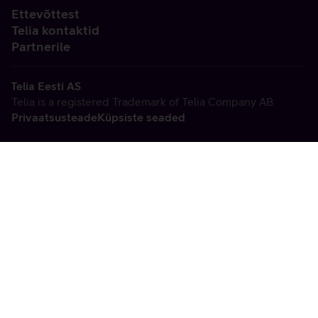
Ettevõttest
Telia kontaktid
Partnerile
Telia Eesti AS
Telia is a registered Trademark of Telia Company AB
Privaatsusteade
Küpsiste seaded