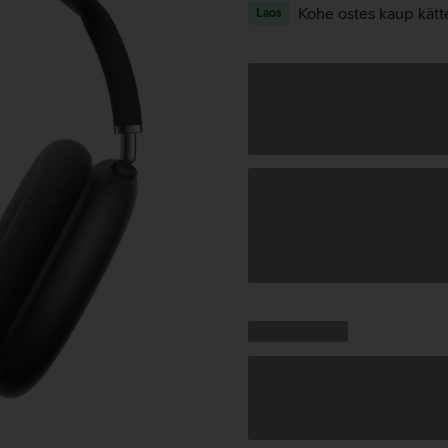
Kohe ostes kaup kätt
Laos
Andmete
laadimine
Kampaania
Andmete
pakkumised:
laadimine