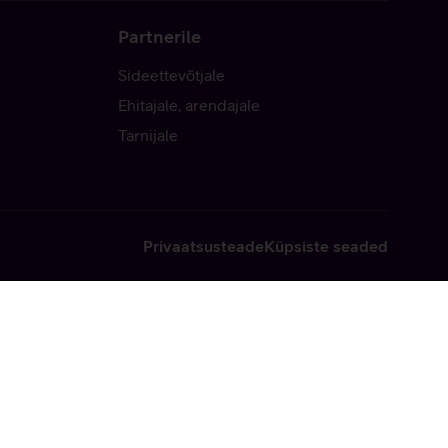
Partnerile
Sideettevõtjale
Ehitajale, arendajale
Tarnijale
Privaatsusteade
Küpsiste seaded