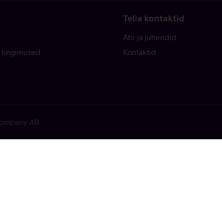
Telia kontaktid
Abi ja juhendid
 tingimused
Kontaktid
 Company AB