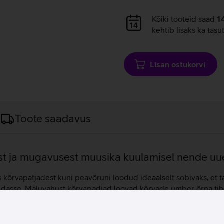
Andmete
Kõiki tooteid saad
1
laadimine
kehtib lisaks ka tasu
Lisan ostukorvi
Toote saadavus
list ja mugavusest muusika kuulamisel nende u
kõrvapatjadest kuni peavõruni loodud ideaalselt sobivaks, et t
endasse. Mäluvahust kõrvapadjad loovad kõrvade ümber õrna tihe
, mis loob erakordse kuulamiselamuse. Soovimatu välismüra su
na helisid, ja kaks sissepoole suunatud mikrofoni, mis mõõdav
e oleks hästi kuulda ka tuulise ilmaga. Sisseehitatud Apple H1 k