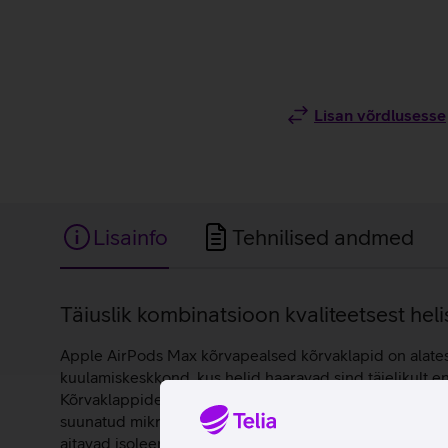
Lisan võrdlusesse
Lisainfo
Tehnilised andmed
Lisainfo
Täiuslik kombinatsioon kvaliteetsest he
Apple AirPods Max kõrvapealsed kõrvaklapid on alates 
kuulamiskeskkond, kus helid haaravad sind täielikult 
Kõrvaklappidel on tipptasemel aktiivne mürasummutus
suunatud mikrofoni, mis tuvastavad ümbritseva keskkon
aitavad isoleerida telefonikõnede ajal sinu hääle, et se