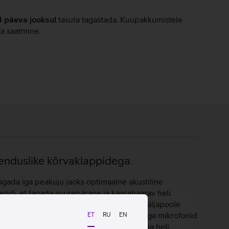
4 päeva jooksul
tasuta tagastada. Kuupakkumistele
ta saatmine.
uenduslike kõrvaklappidega.
agada iga peakuju jaoks optimaalne akustiline
ndi, et tagada suurepärane ja kaasahaarav heli.
mmutamiseks kasutab AirPods Max kuut väljapoole
ad seda, mida sa kuuled. Kiiremoodustusega mikrofonid
ET
RU
EN
iip loob kvaliteetse juhtmevaba ühenduse ja heli.