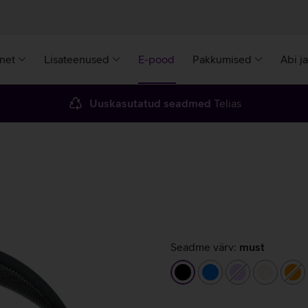
rnet
Lisateenused
E-pood
Pakkumised
Abi j
Uuskasutatud seadmed
Telias
Seadme värv:
must
must
sinine
helelilla
beež
or