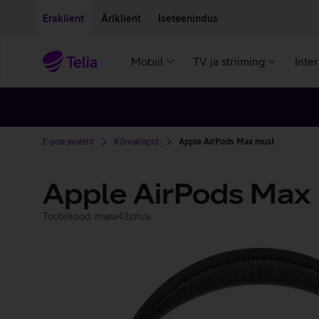
Liigu edasi põhisisu juurde
Ligipääsetavus
Eraklient
Äriklient
Iseteenindus
Mobiil
TV ja striiming
Inte
E-poe avaleht
Kõrvaklapid
Apple AirPods Max must
Apple AirPods Max
Tootekood: mww43zm/a