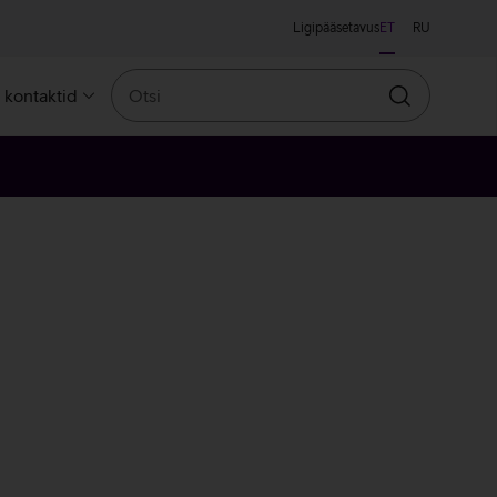
Ligipääsetavus
ET
RU
Otsi
a kontaktid
Otsin
anž