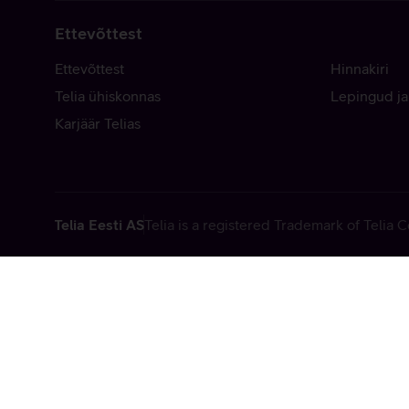
Ettevõttest
Ettevõttest
Hinnakiri
Telia ühiskonnas
Lepingud ja
Karjäär Telias
Telia Eesti AS
Telia is a registered Trademark of Telia