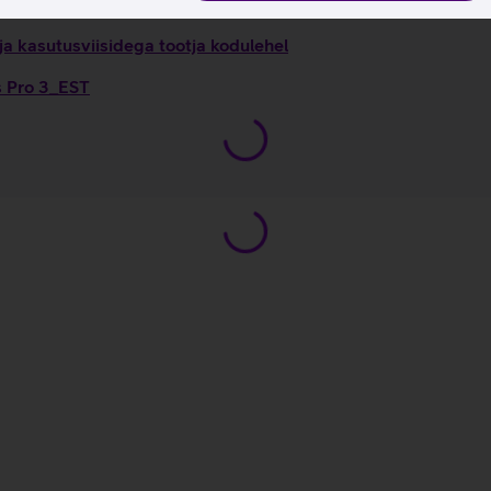
a kasutusviisidega tootja kodulehel
s Pro 3_EST