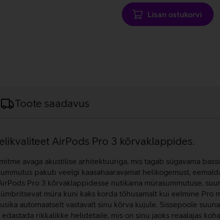
Lisan ostukorvi
Toote saadavus
likvaliteet AirPods Pro 3 kõrvaklappides.
tme avaga akustilise arhitektuuriga, mis tagab sügavama bassi, l
rasummutus pakub veelgi kaasahaaravamat helikogemust, eemaldad
 AirPods Pro 3 kõrvaklappidesse nutikama mürasummutuse, suur
britsevat müra kuni kaks korda tõhusamalt kui eelmine Pro m
sika automaatselt vastavalt sinu kõrva kujule. Sissepoole suun
 edastada rikkalikke helidetaile, mis on sinu jaoks reaalajas k