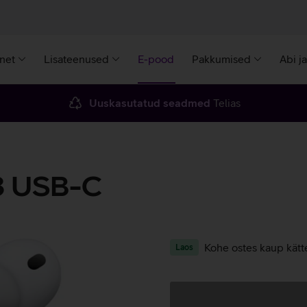
rnet
Lisateenused
E-pood
Pakkumised
Abi j
Uuskasutatud seadmed
Telias
3 USB-C
Kohe ostes kaup kätt
Laos