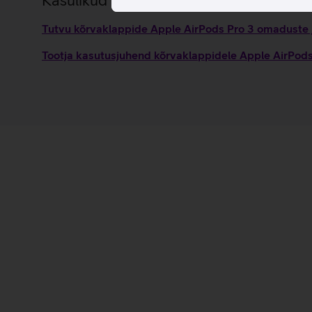
Kasulikud lingid
Tutvu kõrvaklappide Apple AirPods Pro 3 omaduste j
Tootja kasutusjuhend kõrvaklappidele Apple AirPod