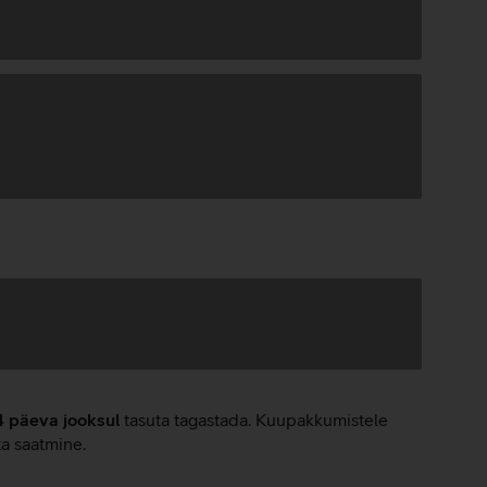
4 päeva jooksul
tasuta tagastada. Kuupakkumistele
ta saatmine.