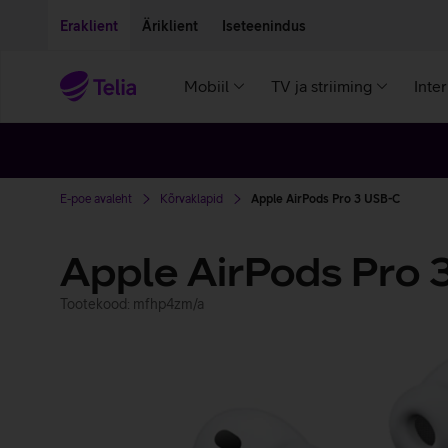
Liigu edasi põhisisu juurde
Ligipääsetavus
Eraklient
Äriklient
Iseteenindus
Mobiil
TV ja striiming
Inte
E-poe avaleht
Kõrvaklapid
Apple AirPods Pro 3 USB-C
Apple AirPods Pro 
Tootekood: mfhp4zm/a