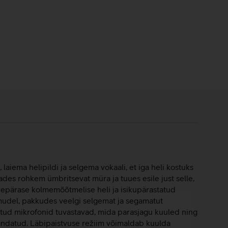
aiema helipildi ja selgema vokaali, et iga heli kostuks
es rohkem ümbritsevat müra ja tuues esile just selle,
epärase kolmemõõtmelise heli ja isikupärastatud
udel, pakkudes veelgi selgemat ja segamatut
atud mikrofonid tuvastavad, mida parasjagu kuuled ning
ohandatud. Läbipaistvuse režiim võimaldab kuulda