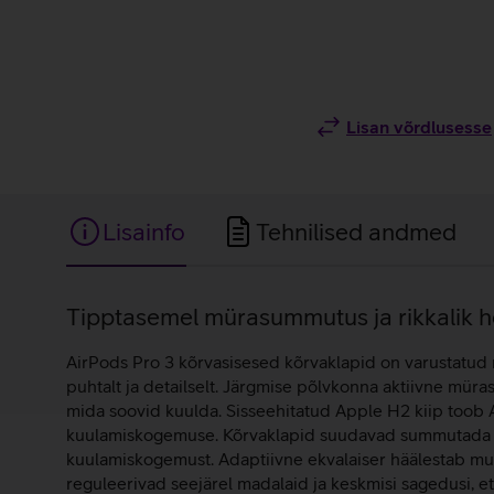
Lisan võrdlusesse
Lisainfo
Tehnilised andmed
Lisainfo
Tipptasemel mürasummutus ja rikkalik he
AirPods Pro 3 kõrvasisesed kõrvaklapid on varustatud mi
puhtalt ja detailselt. Järgmise põlvkonna aktiivne mü
mida soovid kuulda. Sisseehitatud Apple H2 kiip toob
kuulamiskogemuse. Kõrvaklapid suudavad summutada üm
kuulamiskogemust. Adaptiivne ekvalaiser häälestab muu
reguleerivad seejärel madalaid ja keskmisi sagedusi, et