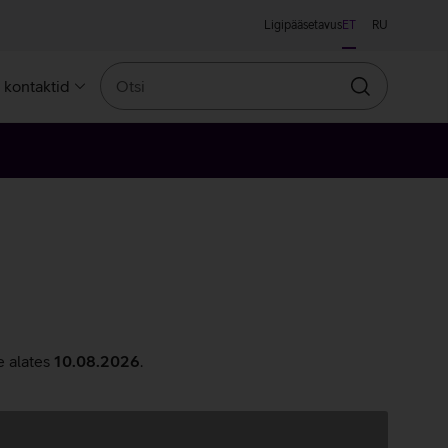
Ligipääsetavus
ET
RU
Otsi
a kontaktid
Otsin
e alates
10.08.2026
.