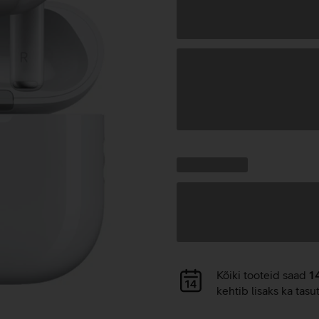
Andmete
laadimine
Kampaania
Andmete
pakkumised:
laadimine
Andmete
Kõiki tooteid saad
1
laadimine
kehtib lisaks ka tasu