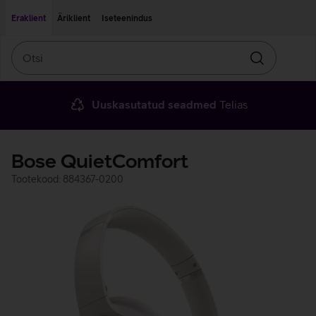
Liigu edasi põhisisu juurde
Ligipääsetavus
Eraklient
Äriklient
Iseteenindus
Otsi
Otsin
Uuskasutatud seadmed
Telias
Bose QuietComfort
Tootekood: 884367-0200