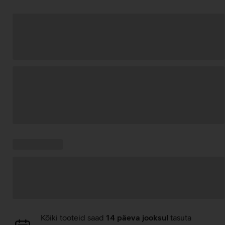
Andmete
laadimine
Kampaania
Andmete
pakkumised:
laadimine
Andmete
Kõiki tooteid saad
14 päeva jooksul
tasuta