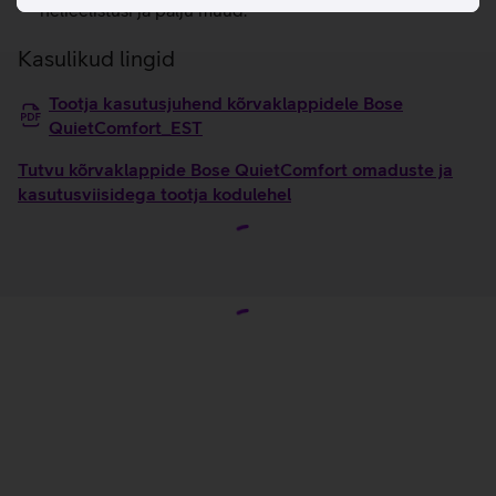
helieelistusi ja palju muud.
Kasulikud lingid
Tootja kasutusjuhend kõrvaklappidele Bose
QuietComfort_EST
Tutvu kõrvaklappide Bose QuietComfort omaduste ja
kasutusviisidega tootja kodulehel