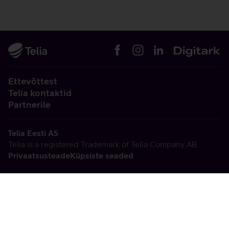
Ettevõttest
Telia kontaktid
Partnerile
Telia Eesti AS
Telia is a registered Trademark of Telia Company AB
Privaatsusteade
Küpsiste seaded