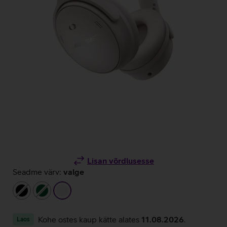
Lisan võrdlusesse
Seadme värv:
valge
must
tumeroheline
valge
Kohe ostes kaup kätte alates
11.08.2026
.
Laos