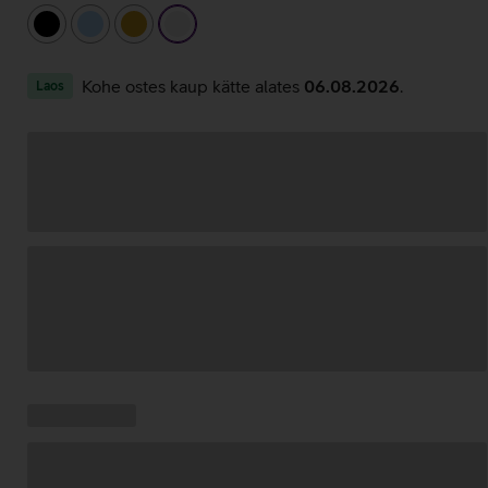
must
helesinine
kuldne
valge
Kohe ostes kaup kätte alates
06.08.2026
.
Laos
Andmete
laadimine
Kampaania
Andmete
pakkumised:
laadimine