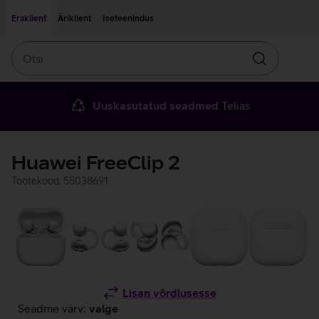
Liigu edasi põhisisu juurde
Ligipääsetavus
Eraklient
Äriklient
Iseteenindus
Otsi
Otsin
Uuskasutatud seadmed
Telias
Huawei FreeClip 2
Tootekood: 55038691
Lisan võrdlusesse
Seadme värv:
valge