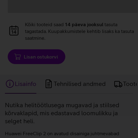
Andmete
Kõiki tooteid saad
14 päeva jooksul
tasuta
laadimine
tagastada. Kuupakkumistele kehtib lisaks ka tasuta
saatmine.
Lisan ostukorvi
Lisainfo
Tehnilised andmed
Toot
Lisainfo
Nutika helitöötlusega mugavad ja stiilsed
kõrvaklapid, mis edastavad loomulikku ja
selget heli.
Huawei FreeClip 2 on avatud disainiga juhtmevabad