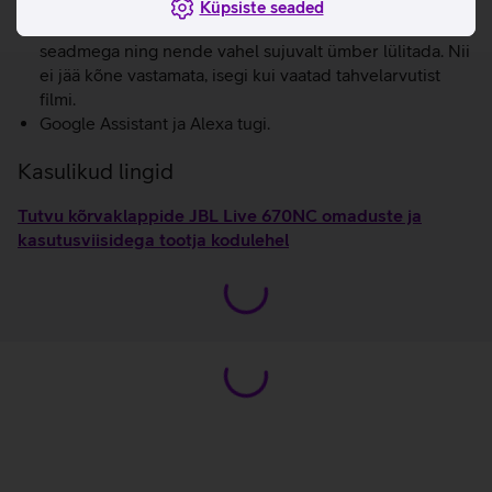
Tekstiiliga kaetud peatugi ja pehmed kõrvapadjad.
Küpsiste seaded
Kõrvaklappe on võimalik ühendada kahe Bluetooth
seadmega ning nende vahel sujuvalt ümber lülitada. Nii
ei jää kõne vastamata, isegi kui vaatad tahvelarvutist
filmi.
Google Assistant ja Alexa tugi.
Kasulikud lingid
Tutvu kõrvaklappide JBL Live 670NC omaduste ja
kasutusviisidega tootja kodulehel