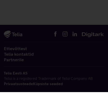
Ettevõttest
Telia kontaktid
Partnerile
Telia Eesti AS
Telia is a registered Trademark of Telia Company AB
Privaatsusteade
Küpsiste seaded