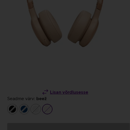
Lisan võrdlusesse
Seadme värv:
beež
must
tumesinine
valge
beež