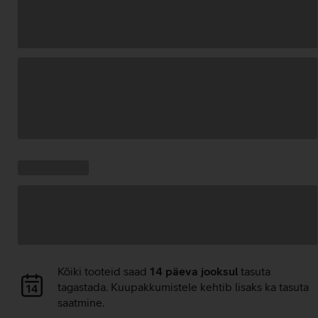
Andmete
laadimine
Kampaania
Andmete
pakkumised:
laadimine
Andmete
Kõiki tooteid saad
14 päeva jooksul
tasuta
laadimine
tagastada. Kuupakkumistele kehtib lisaks ka tasuta
saatmine.