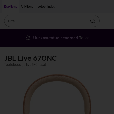
Liigu edasi põhisisu juurde
Ligipääsetavus
Eraklient
Äriklient
Iseteenindus
Otsi
Otsin
Uuskasutatud seadmed
Telias
JBL Live 670NC
Tootekood: jbllive670ncsat