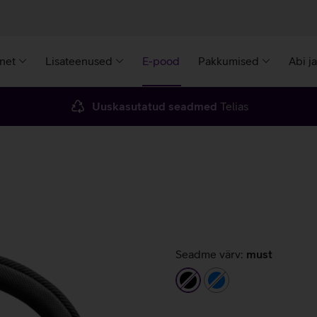
rnet
Lisateenused
E-pood
Pakkumised
Abi j
Uuskasutatud seadmed
Telias
Seadme värv:
must
must
sinine