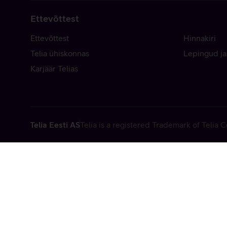
Ettevõttest
Ettevõttest
Hinnakiri
Telia ühiskonnas
Lepingud ja
Karjäär Telias
Telia Eesti AS
Telia is a registered Trademark of Telia