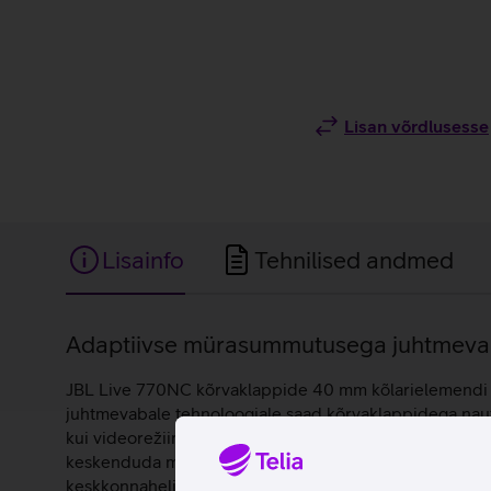
Lisan võrdlusesse
Lisainfo
Tehnilised andmed
Lisainfo
Adaptiivse mürasummutusega juhtmevabad
JBL Live 770NC kõrvaklappide 40 mm kõlarielemendi abi
juhtmevabale tehnoloogiale saad kõrvaklappidega nautida 
kui videorežiim hoolitseb selle eest, et filmide ja mä
keskenduda muusikale ja eemaldada välise müra. Juhul 
keskkonnahelid teravamaks. Sisseehitatud mikrofon ja 