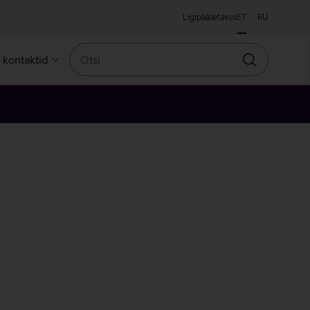
Ligipääsetavus
ET
RU
Otsi
a kontaktid
Otsin