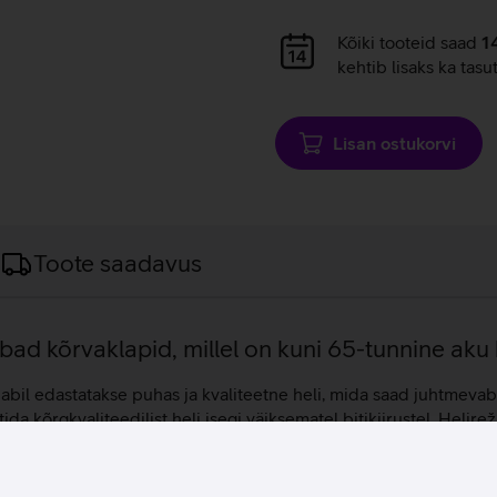
Andmete
Kõiki tooteid saad
1
laadimine
kehtib lisaks ka tasu
Lisan ostukorvi
Toote saadavus
 kõrvaklapid, millel on kuni 65-tunnine aku 
l edastatakse puhas ja kvaliteetne heli, mida saad juhtmevabal
kõrgkvaliteedilist heli isegi väiksematel bitikiirustel. Helirež
ngude heli ning visuaal oleksid sünkroonis. Kõrvaklapid on varu
kui on soov kuulda ümbritsevat, siis saad mugavalt sisse lülit
käed-vaba funktsioon võimaldab kõnedele vastata lihtsa nupule