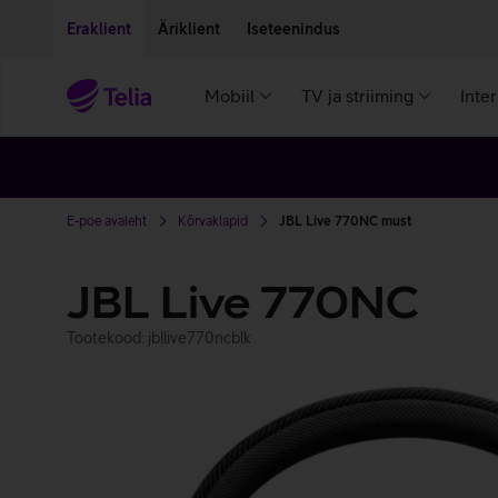
Liigu edasi põhisisu juurde
Ligipääsetavus
Eraklient
Äriklient
Iseteenindus
Mobiil
TV ja striiming
Inte
E-poe avaleht
Kõrvaklapid
JBL Live 770NC must
JBL Live 770NC
Tootekood: jbllive770ncblk