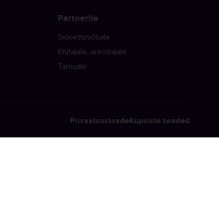
Partnerile
Sideettevõtjale
Ehitajale, arendajale
Tarnijale
Privaatsusteade
Küpsiste seaded