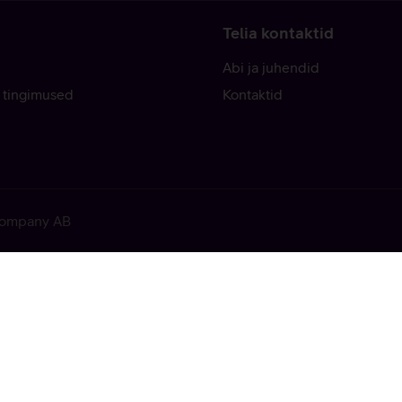
Telia kontaktid
Abi ja juhendid
 tingimused
Kontaktid
 Company AB