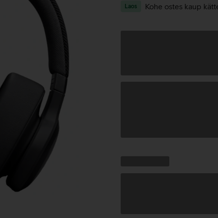
Kohe ostes kaup kätt
Laos
Andmete
laadimine
Kampaania
Andmete
pakkumised:
laadimine