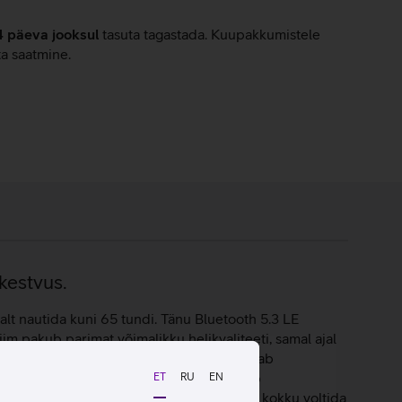
4 päeva jooksul
tasuta tagastada. Kuupakkumistele
ta saatmine.
kestvus.
t nautida kuni 65 tundi. Tänu Bluetooth 5.3 LE
iim pakub parimat võimalikku helikvaliteeti, samal ajal
statud adaptiivse mürasummutusega, mis aitab
ada Smart Ambient funktsiooni, mis muudab
ET
RU
EN
 vajutusega. Klappe on võimalik mugavalt kokku voltida