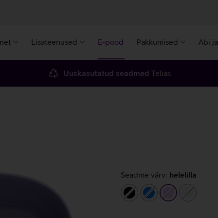
rnet
Lisateenused
E-pood
Pakkumised
Abi j
Uuskasutatud seadmed
Telias
Seadme värv:
helelilla
must
sinine
helelilla
valge