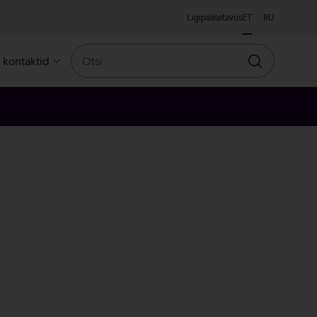
Ligipääsetavus
ET
RU
Otsi
a kontaktid
Otsin