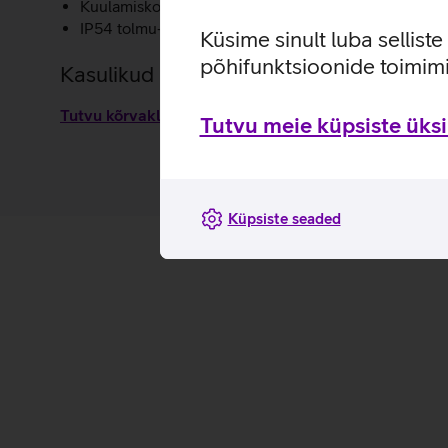
Kuulamiskogemust saab endale sobivaks isikupärast
IP54 tolmu- ja veekindel.
Küsime sinult luba sellist
põhifunktsioonide toimimi
Kasulikud lingid
Tutvu kõrvaklappide JBL Tune Buds omaduste ja kasu
Tutvu meie küpsiste üksik
Küpsiste seaded