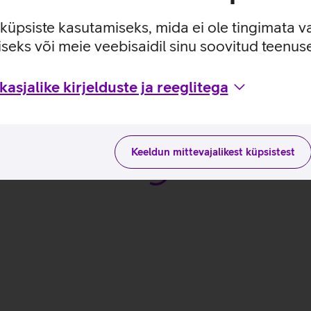
ada.
e küpsiste kasutamiseks, mida ei ole tingimata v
seks või meie veebisaidil sinu soovitud teenu
tusviisidega tootja kodulehel
asjalike kirjelduste ja reeglitega
Keeldun mittevajalikest küpsistest