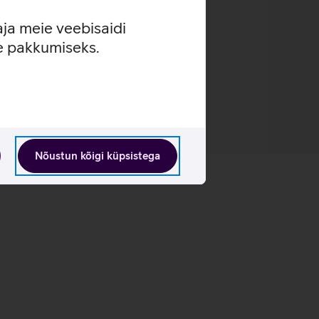
aja meie veebisaidi
se pakkumiseks.
Nõustun kõigi küpsistega