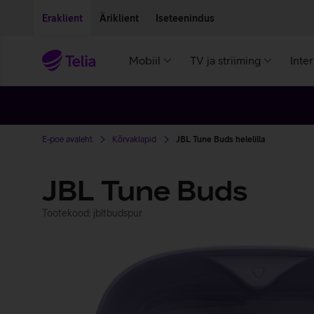
Liigu edasi põhisisu juurde
Ligipääsetavus
Eraklient
Äriklient
Iseteenindus
Mobiil
TV ja striiming
Inte
E-poe avaleht
Kõrvaklapid
JBL Tune Buds helelilla
JBL Tune Buds
Tootekood: jbltbudspur