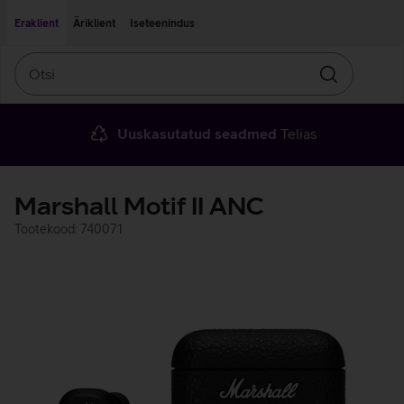
Liigu edasi põhisisu juurde
Ligipääsetavus
Eraklient
Äriklient
Iseteenindus
Otsi
Otsin
Uuskasutatud seadmed
Telias
Marshall Motif II ANC
Tootekood: 740071