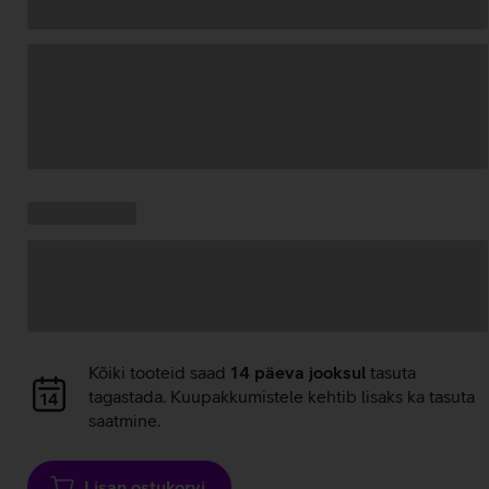
Andmete
laadimine
Kampaania
Andmete
pakkumised:
laadimine
Andmete
Kõiki tooteid saad
14 päeva jooksul
tasuta
laadimine
tagastada. Kuupakkumistele kehtib lisaks ka tasuta
saatmine.
Lisan ostukorvi