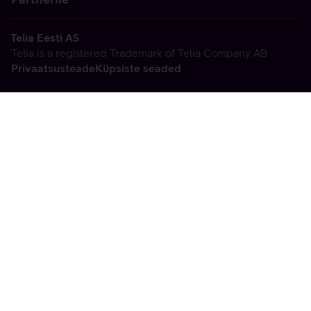
Telia Eesti AS
Telia is a registered Trademark of Telia Company AB
Privaatsusteade
Küpsiste seaded
Vabandame, tekkis
tehniline viga