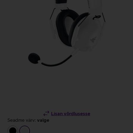
Lisan võrdlusesse
Seadme värv:
valge
must
valge