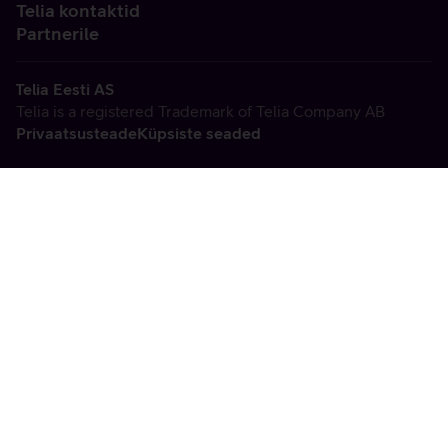
Telia kontaktid
Partnerile
Telia Eesti AS
Telia is a registered Trademark of Telia Company AB
Privaatsusteade
Küpsiste seaded
Vabandame, tekkis