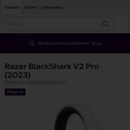
Liigu edasi põhisisu juurde
Ligipääsetavus
Eraklient
Äriklient
Iseteenindus
Otsi
Otsin
Uuskasutatud seadmed
Telias
Razer BlackShark V2 Pro
(2023)
Tootekood: rz04-04530200-r3m1
Mängurile