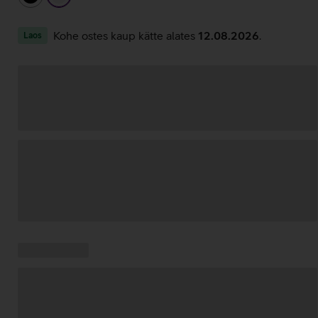
Kohe ostes kaup kätte alates
12.08.2026
.
Laos
Andmete
laadimine
Kampaania
Andmete
pakkumised:
laadimine