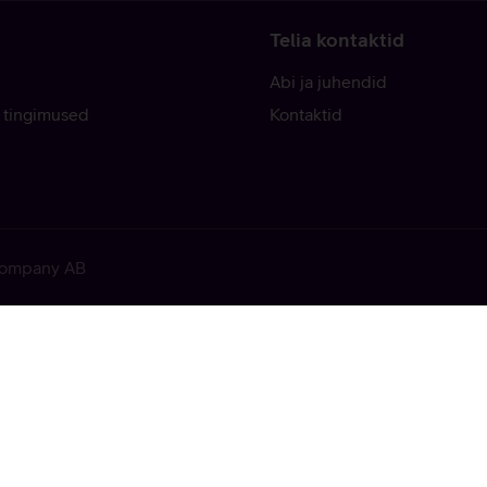
Telia kontaktid
Abi ja juhendid
 tingimused
Kontaktid
 Company AB