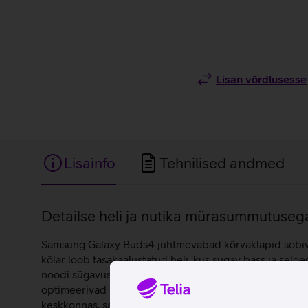
Lisan võrdlusesse
Lisainfo
Tehnilised andmed
Lisainfo
Detailse heli ja nutika mürasummutuseg
Samsung Galaxy Buds4 juhtmevabad kõrvaklapid sobivad h
kõlar loob tasakaalustatud heli, kus sügav bass ja selg
noodi sügavuse ning tagades kaasahaaravama kuulamisko
optimeerivad helipildi automaatselt vastavalt sinu kõ
keskkonnas, samas kui kohanduv ümbritsevate helide rež