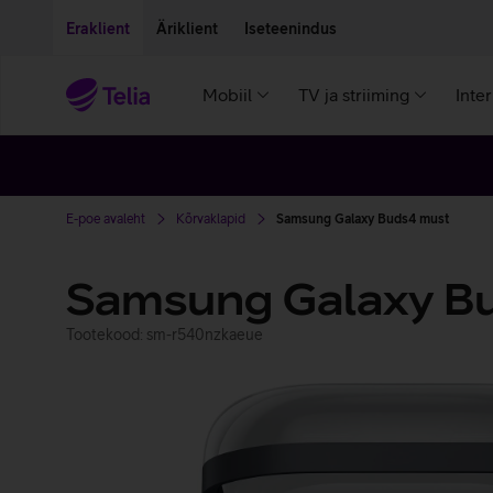
Liigu edasi põhisisu juurde
Ligipääsetavus
Eraklient
Äriklient
Iseteenindus
Mobiil
TV ja striiming
Inte
E-poe avaleht
Kõrvaklapid
Samsung Galaxy Buds4 must
Samsung Galaxy B
Tootekood: sm-r540nzkaeue