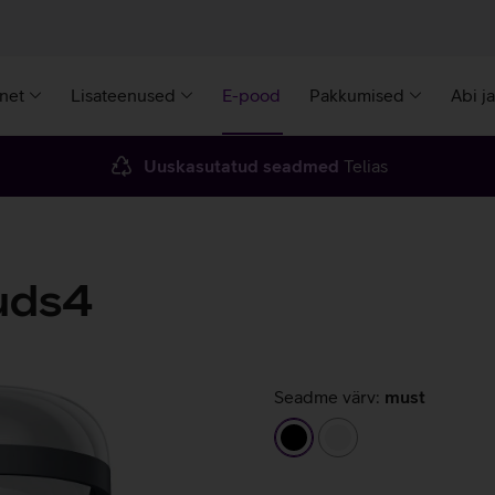
rnet
Lisateenused
E-pood
Pakkumised
Abi j
Uuskasutatud seadmed
Telias
uds4
Seadme värv:
must
must
valge