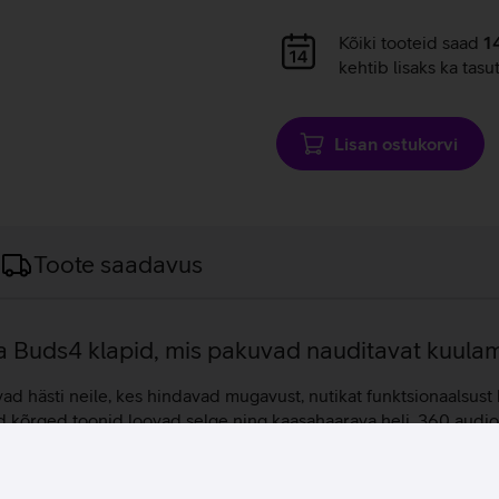
Andmete
Kõiki tooteid saad
1
laadimine
kehtib lisaks ka tasu
Lisan ostukorvi
Toote saadavus
a Buds4 klapid, mis pakuvad nauditavat kuula
ästi neile, kes hindavad mugavust, nutikat funktsionaalsust ku
ed kõrged toonid loovad selge ning kaasahaarava heli. 360 audio
gemuse. 9-ribaline ekvalaiser pakub paindlikkust heli täpselt 
rva kujule ja kandmisviisile. Aktiivne mürasummutus võimaldab 
iim laseb vajadusel olulisel infol läbi kõlada. Kõnedele vastam