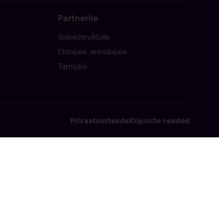
Partnerile
Sideettevõtjale
Ehitajale, arendajale
Tarnijale
Privaatsusteade
Küpsiste seaded