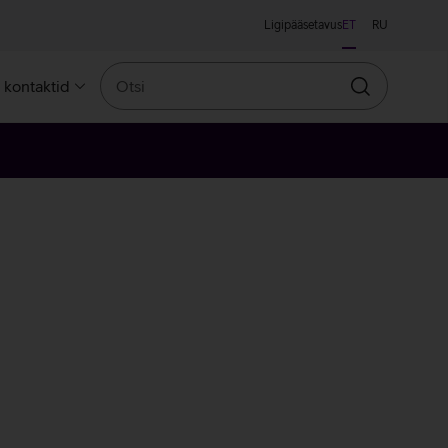
Ligipääsetavus
ET
RU
Otsi
a kontaktid
Otsin