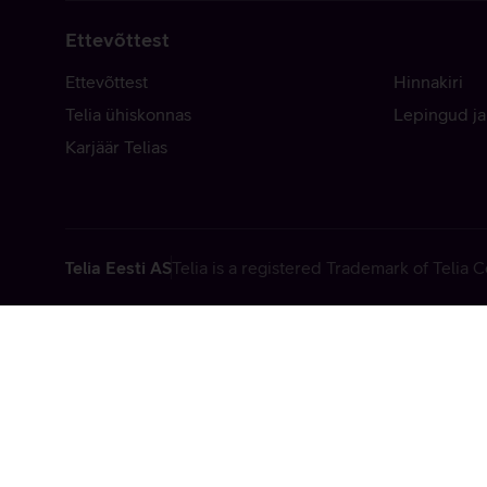
Ettevõttest
Ettevõttest
Hinnakiri
Telia ühiskonnas
Lepingud ja
Karjäär Telias
Telia Eesti AS
Telia is a registered Trademark of Telia