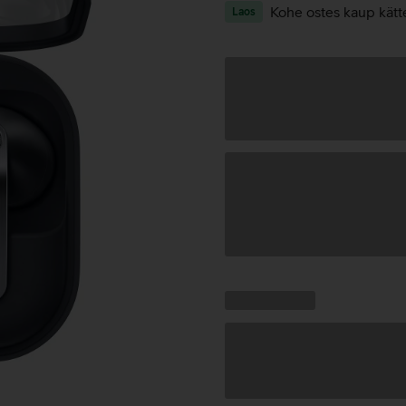
Kohe ostes kaup kätt
Laos
Andmete
laadimine
Kampaania
Andmete
pakkumised:
laadimine