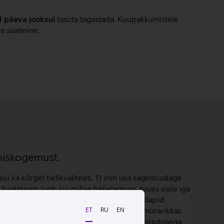
4 päeva jooksul
tasuta tagastada. Kuupakkumistele
ta saatmine.
miskogemust.
i ka kõrget helikvaliteeti. 11 mm laia sagedusalaga
 funktsioon loob ruumilise helielamuse, tuues esile iga
enda maitse järgi seadistada, samas kui klapid
sul keskenduda muusikale või kõnedele ka mürarikkas
ET
RU
EN
ine ja keeldumine toimub vaid lihtsa pealiigutusega,