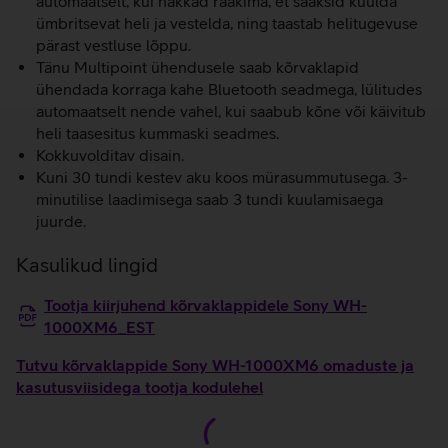
automaatselt, kui hakkad rääkima, et saaksid kuulda
ümbritsevat heli ja vestelda, ning taastab helitugevuse
pärast vestluse lõppu.
Tänu Multipoint ühendusele saab kõrvaklapid
ühendada korraga kahe Bluetooth seadmega, lülitudes
automaatselt nende vahel, kui saabub kõne või käivitub
heli taasesitus kummaski seadmes.
Kokkuvolditav disain.
Kuni 30 tundi kestev aku koos mürasummutusega. 3-
minutilise laadimisega saab 3 tundi kuulamisaega
juurde.
Kasulikud lingid
Tootja kiirjuhend kõrvaklappidele Sony WH-
1000XM6_EST
Tutvu kõrvaklappide Sony WH-1000XM6 omaduste ja
kasutusviisidega tootja kodulehel