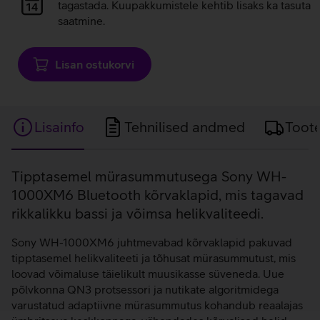
laadimine
tagastada. Kuupakkumistele kehtib lisaks ka tasuta
saatmine.
Lisan ostukorvi
Lisainfo
Tehnilised andmed
Toot
Lisainfo
Tipptasemel mürasummutusega Sony WH-
1000XM6 Bluetooth kõrvaklapid, mis tagavad
rikkalikku bassi ja võimsa helikvaliteedi.
Sony WH-1000XM6 juhtmevabad kõrvaklapid pakuvad
tipptasemel helikvaliteeti ja tõhusat mürasummutust, mis
loovad võimaluse täielikult muusikasse süveneda. Uue
põlvkonna QN3 protsessori ja nutikate algoritmidega
varustatud adaptiivne mürasummutus kohandub reaalajas