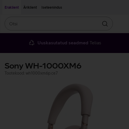
Liigu edasi põhisisu juurde
Ligipääsetavus
Eraklient
Äriklient
Iseteenindus
Otsi
Otsin
Uuskasutatud seadmed
Telias
Sony WH-1000XM6
Tootekood: wh1000xm6p.ce7