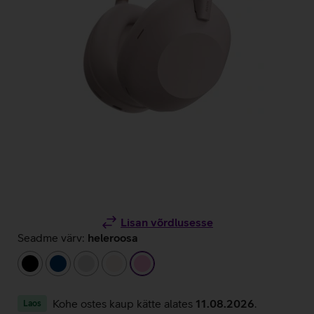
Lisan võrdlusesse
Seadme värv:
heleroosa
must
tumesinine
hõbedane
beež
heleroosa
Kohe ostes kaup kätte alates
11.08.2026
.
Laos