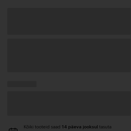
Andmete
laadimine
Kampaania
Andmete
pakkumised:
laadimine
Andmete
Kõiki tooteid saad
14 päeva jooksul
tasuta