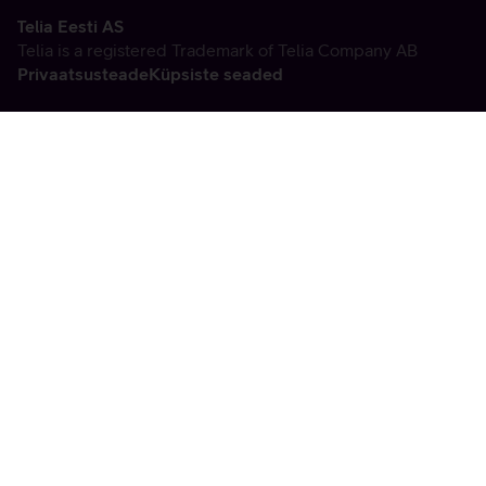
Telia Eesti AS
Telia is a registered Trademark of Telia Company AB
Privaatsusteade
Küpsiste seaded
Vabandame, tekkis
tehniline viga