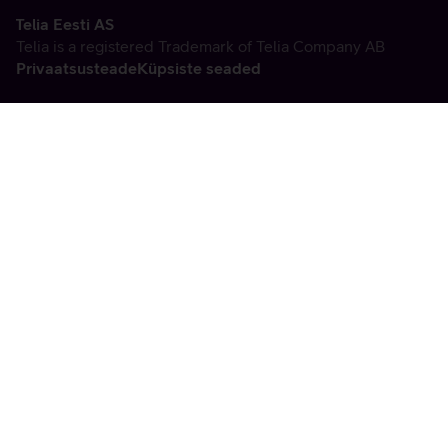
Telia Eesti AS
Telia is a registered Trademark of Telia Company AB
Privaatsusteade
Küpsiste seaded
Vabandame, tekkis
tehniline viga