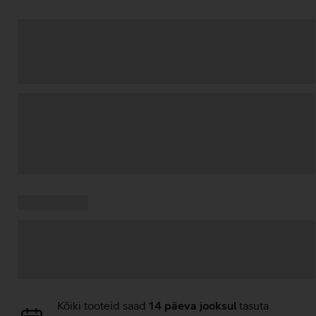
Andmete
laadimine
Kampaania
Andmete
pakkumised:
laadimine
Andmete
Kõiki tooteid saad
14 päeva jooksul
tasuta