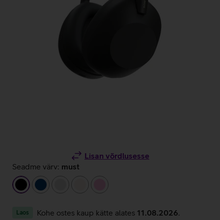
Lisan võrdlusesse
Seadme värv:
must
must
tumesinine
hõbedane
beež
heleroosa
Kohe ostes kaup kätte alates
11.08.2026
.
Laos