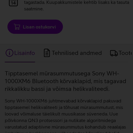
laadimine
tagastada. Kuupakkumistele kehtib lisaks ka tasuta
saatmine.
Lisan ostukorvi
Lisainfo
Tehnilised andmed
Toot
Lisainfo
Tipptasemel mürasummutusega Sony WH-
1000XM6 Bluetooth kõrvaklapid, mis tagavad
rikkalikku bassi ja võimsa helikvaliteedi.
Sony WH-1000XM6 juhtmevabad kõrvaklapid pakuvad
tipptasemel helikvaliteeti ja tõhusat mürasummutust, mis
loovad võimaluse täielikult muusikasse süveneda. Uue
põlvkonna QN3 protsessori ja nutikate algoritmidega
varustatud adaptiivne mürasummutus kohandub reaalajas