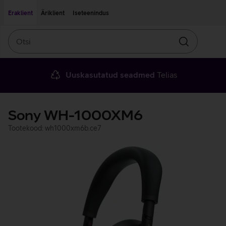
Liigu edasi põhisisu juurde
Ligipääsetavus
Eraklient
Äriklient
Iseteenindus
Otsi
Otsin
Uuskasutatud seadmed
Telias
Sony WH-1000XM6
Tootekood: wh1000xm6b.ce7