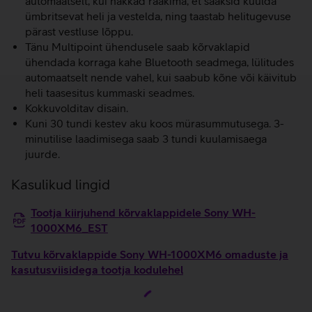
automaatselt, kui hakkad rääkima, et saaksid kuulda
ümbritsevat heli ja vestelda, ning taastab helitugevuse
pärast vestluse lõppu.
Tänu Multipoint ühendusele saab kõrvaklapid
ühendada korraga kahe Bluetooth seadmega, lülitudes
automaatselt nende vahel, kui saabub kõne või käivitub
heli taasesitus kummaski seadmes.
Kokkuvolditav disain.
Kuni 30 tundi kestev aku koos mürasummutusega. 3-
minutilise laadimisega saab 3 tundi kuulamisaega
juurde.
Kasulikud lingid
Tootja kiirjuhend kõrvaklappidele Sony WH-
1000XM6_EST
Tutvu kõrvaklappide Sony WH-1000XM6 omaduste ja
kasutusviisidega tootja kodulehel