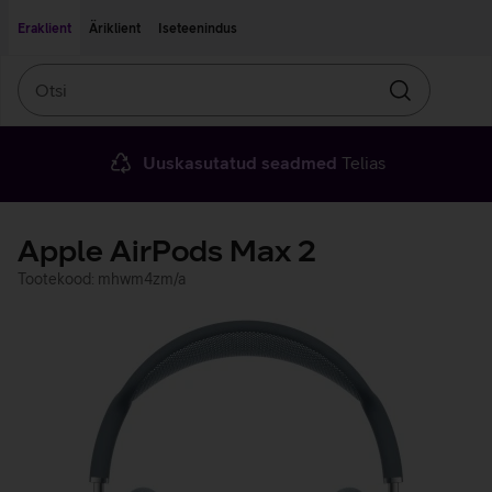
Liigu edasi põhisisu juurde
Ligipääsetavus
Eraklient
Äriklient
Iseteenindus
Otsi
Otsin
Uuskasutatud seadmed
Telias
Apple AirPods Max 2
Tootekood: mhwm4zm/a