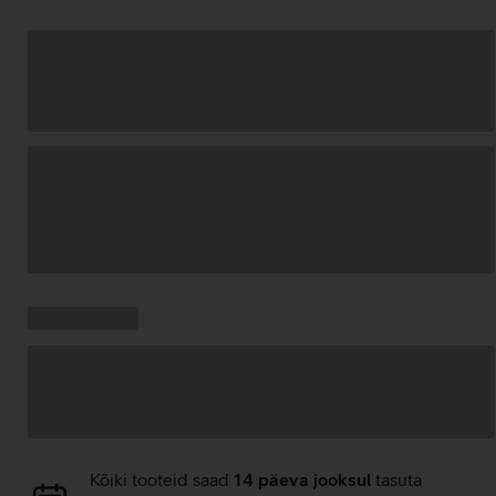
Andmete
laadimine
Kampaania
Andmete
pakkumised:
laadimine
Andmete
Kõiki tooteid saad
14 päeva jooksul
tasuta