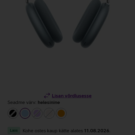
Lisan võrdlusesse
Seadme värv:
helesinine
must
helesinine
helelilla
beež
oranž
Kohe ostes kaup kätte alates
11.08.2026
.
Laos