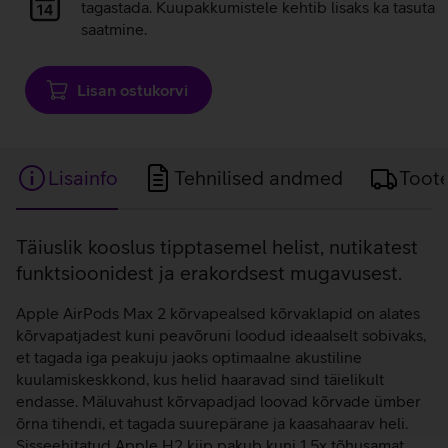
laadimine
tagastada. Kuupakkumistele kehtib lisaks ka tasuta
saatmine.
Lisan ostukorvi
Lisainfo
Tehnilised andmed
Toot
Lisainfo
Täiuslik kooslus tipptasemel helist, nutikatest
funktsioonidest ja erakordsest mugavusest.
Apple AirPods Max 2 kõrvapealsed kõrvaklapid on alates
kõrvapatjadest kuni peavõruni loodud ideaalselt sobivaks,
et tagada iga peakuju jaoks optimaalne akustiline
kuulamiskeskkond, kus helid haaravad sind täielikult
endasse. Mäluvahust kõrvapadjad loovad kõrvade ümber
õrna tihendi, et tagada suurepärane ja kaasahaarav heli.
Sisseehitatud Apple H2 kiip pakub kuni 1,5x tõhusamat