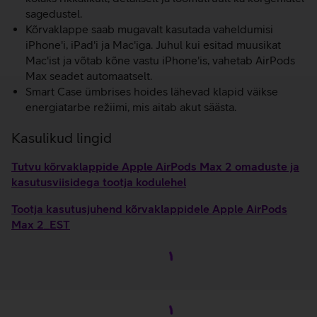
sagedustel.
Kõrvaklappe saab mugavalt kasutada vaheldumisi
iPhone'i, iPad'i ja Mac'iga. Juhul kui esitad muusikat
Mac'ist ja võtab kõne vastu iPhone'is, vahetab AirPods
Max seadet automaatselt.
Smart Case ümbrises hoides lähevad klapid väikse
energiatarbe režiimi, mis aitab akut säästa.
Kasulikud lingid
Tutvu kõrvaklappide Apple AirPods Max 2 omaduste ja
kasutusviisidega tootja kodulehel
Tootja kasutusjuhend kõrvaklappidele Apple AirPods
Max 2_EST