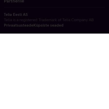
Partnerile
Telia Eesti AS
Telia is a registered Trademark of Telia Company AB
Privaatsusteade
Küpsiste seaded
Vabandame, tekkis
tehniline viga