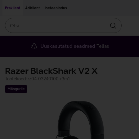
Liigu edasi põhisisu juurde
Ligipääsetavus
Eraklient
Äriklient
Iseteenindus
Otsi
Otsin
Uuskasutatud seadmed
Telias
Razer BlackShark V2 X
Tootekood: rz04-03240100-r3m1
Mängurile