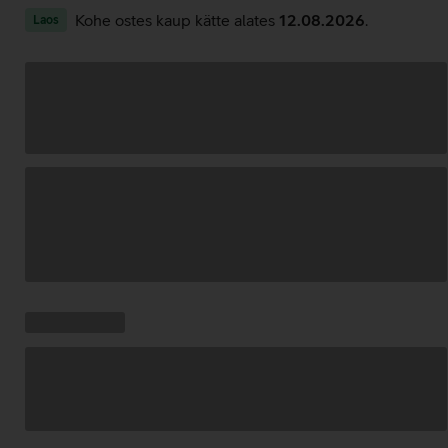
Kohe ostes kaup kätte alates
12.08.2026
.
Laos
Andmete
laadimine
Kampaania
Andmete
pakkumised:
laadimine