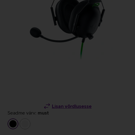
Lisan võrdlusesse
Seadme värv:
must
must
valge