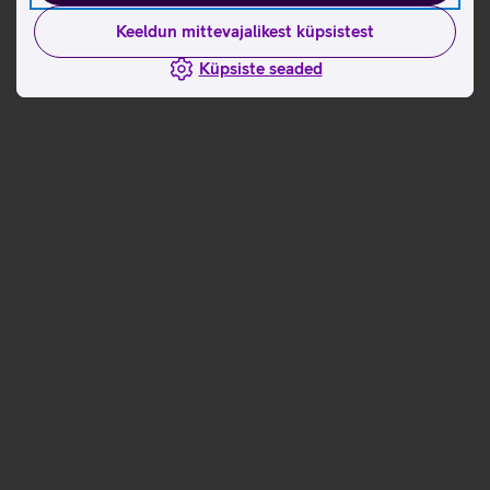
Keeldun mittevajalikest küpsistest
Küpsiste seaded