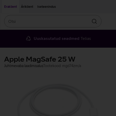
Liigu edasi põhisisu juurde
Ligipääsetavus
Eraklient
Äriklient
Iseteenindus
Otsi
Otsin
Uuskasutatud seadmed
Telias
Apple MagSafe 25 W
Juhtmevaba laadimisalus
Tootekood: mgd74zm/a